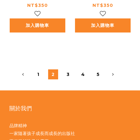
教育）
本：獨立思考／突破框
NT$350
NT$350
架）
加入購物車
加入購物車
1
2
3
4
5
關於我們
品牌精神
一家隨著孩子成長而成長的出版社