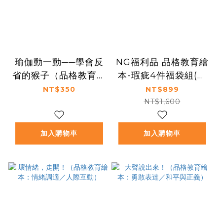
瑜伽動一動──學會反
NG福利品 品格教育繪
省的猴子（品格教育繪
本-瑕疵4件福袋組(不
本：專注傾聽／自我反
另享折扣)
NT$350
NT$899
思）
NT$1,600
加入購物車
加入購物車