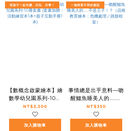
和孩子一起共讀、共玩、共學！
一個與眾不同的童話
【數概念啟蒙繪本】繪
事情總是出乎意料—吻
數學幼兒園系列-10冊
醒鱷魚睡美人的……不
套書 (套書加贈：活動
是王子！？（品格教育
NT$3,500
NT$350
練習本1本+親子互動手
繪本：危機處理／跳脫
冊1本)
框架）
加入購物車
加入購物車