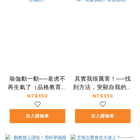
瑜伽動一動──老虎不
其實我很厲害！──找
再生氣了（品格教育繪
到方法，突顯自我的變
本：情緒引導／正念減
色龍（品格教育繪本：
NT$350
NT$350
壓）
突破侷限／表達自我）
加入購物車
加入購物車