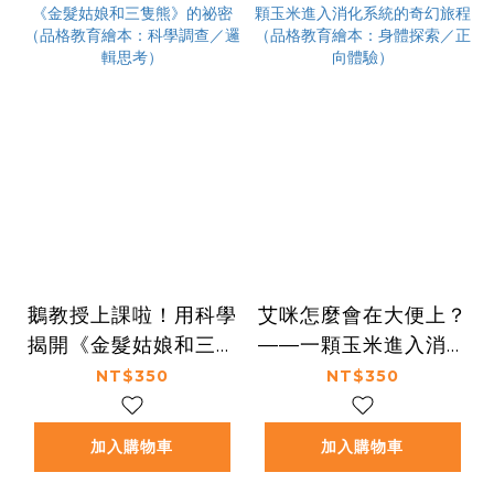
鵝教授上課啦！用科學
艾咪怎麼會在大便上？
揭開《金髮姑娘和三隻
——一顆玉米進入消化
熊》的祕密（品格教育
系統的奇幻旅程（品格
NT$350
NT$350
繪本：科學調查／邏輯
教育繪本：身體探索／
思考）
正向體驗）
加入購物車
加入購物車