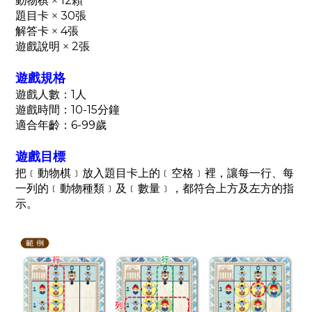
動物棋
12顆
×
題目卡
30張
×
解答卡
4張
×
遊戲說明
2張
×
遊戲規格
遊戲人數：1人
遊戲時間：10-15分鐘
適合年齡：6-99歲
遊戲目標
把﹝動物棋﹞放入題目卡上的﹝空格﹞裡，
讓每一行、每
一列的﹝動物種類﹞及﹝數量﹞，
都符合上方及左方的指
示。