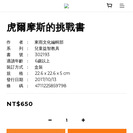
虎爾摩斯的挑戰書
作　　者	：    東雨文化編輯部
系　　列	：    兒童益智教具
書　　號	：	302193
適讀年齡	：	6歲以上
裝訂方式	：    盒裝
規　　格	：	22.6 x 22.6 x 5 cm
發行日期	：	2017/10/13
條　　碼	：  	4711225859798
NT$650