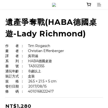
遺產爭奪戰(HABA德國桌
遊-Lady Richmond)
作　　者	：    Tim Rogasch
畫　　者	：    Christian Effenberger
譯　　者	：    吳羽涵
系　　列	：    HABA德國桌遊
書　　號	：	TA302355
適玩年齡	：	8歲以上
裝訂方式	：    盒裝
規　　格	：	26.5 × 21.5 × 5 cm
發行日期	：	2017/08/15
條　　碼	：    4010168222417
NT$1,280