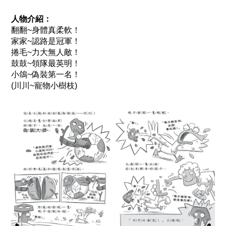
人物介紹：
翻翻~身體真柔軟！
家家~認路是冠軍！
捲毛~力大無人敵！
鼓鼓~領隊最英明！
小鴿~偽裝第一名！
(川川~寵物小樹枝)