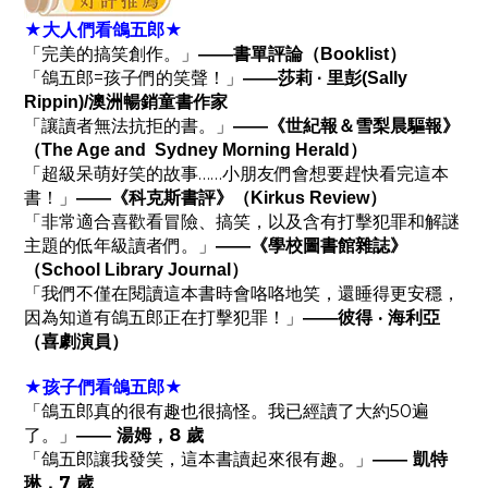
★大人們看鴿五郎★
「完美的搞笑創作。」
——書單評論（Booklist）
「鴿五郎=孩子們的笑聲！」
——莎莉 · 里彭(Sally
Rippin)/澳洲暢銷童書作家
「讓讀者無法抗拒的書。」
——《世紀報＆雪梨晨驅報》
（The Age and Sydney Morning Herald）
「超級呆萌好笑的故事……小朋友們會想要趕快看完這本
書！」
——
《科克斯書評》（Kirkus Review）
「非常適合喜歡看冒險、搞笑，以及含有打擊犯罪和解謎
主題的低年級讀者們。」
——
《學校圖書館雜誌》
（School Library Journal）
「我們不僅在閱讀這本書時會咯咯地笑，還睡得更安穩，
因為知道有鴿五郎正在打擊犯罪！」
彼得 · 海利亞
——
（喜劇演員）
★孩子們看鴿五郎★
「鴿五郎真的很有趣也很搞怪。我已經讀了大約50遍
了。」
湯姆，8 歲
——
「鴿五郎讓我發笑，這本書讀起來很有趣。」
凱特
——
琳，7 歲