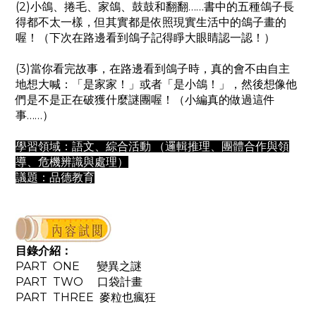
(2)小鴿、捲毛、家鴿、鼓鼓和翻翻……書中的五種鴿子長
得都不太一樣，但其實都是依照現實生活中的鴿子畫的
喔！（下次在路邊看到鴿子記得睜大眼睛認一認！）
(3)當你看完故事，在路邊看到鴿子時，真的會不由自主
地想大喊：「是家家！」或者「是小鴿！」，然後想像他
們是不是正在破獲什麼謎團喔！（小編真的做過這件
事……）
學習領域：語文、綜合活動 （邏輯推理、團體合作與領
導、危機辨識與處理）
議題：品德教育
目錄介紹：
PART ONE
變異之謎
PART TWO
口袋計畫
PART THREE
麥粒也瘋狂