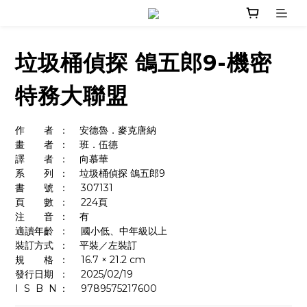
垃圾桶偵探 鴿五郎9-機密
特務大聯盟
作　　者	：    安德魯．麥克唐納
畫　　者	：    班．伍德
譯　　者	：    向慕華
系　　列	：    垃圾桶偵探 鴿五郎9
書　　號	：	307131
頁　　數	：	224頁
注　　音	：    有
適讀年齡	：	國小低、中年級以上
裝訂方式	：    平裝／左裝訂
規　　格	：	16.7 × 21.2 cm
發行日期	：	2025/02/19
I  S  B  N	：  	9789575217600