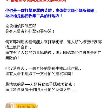
他們是一群打擊犯罪的英雄，由偽裝大師小鴿所領導，
垃圾桶是他們收集工具的好地方！
垃圾桶偵探鴿五郎
是令人驚奇的打擊犯罪聯盟！
鴿五郎利用各種鴿能力來打擊犯罪，
連人類的機密特務都
找上他們合作，
而在有了人類的力量協助後，
鴿五郎認為他們將會是所向
無敵的！
但沒過多久，
一個奇怪的變種生物出現作亂，
還有人暗中組織了一支
可怕的殭屍軍團！
最糟糕的是──
人類特務似乎隱藏著祕密！
而這將會讓鴿子們陷入可怕的麻煩之中……