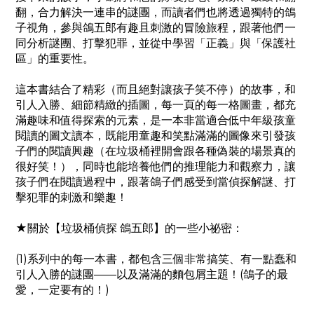
翻，合力解決一連串的謎團，而讀者們也將透過獨特的鴿
子視角，參與鴿五郎有趣且刺激的冒險旅程，跟著他們一
同分析謎團、打擊犯罪，並從中學習「正義」與「保護社
區」的重要性。
這本書結合了精彩（而且絕對讓孩子笑不停）的故事，和
引人入勝、細節精緻的插圖，每一頁的每一格圖畫，都充
滿趣味和值得探索的元素，是一本非當適合低中年級孩童
閱讀的圖文讀本，既能用童趣和笑點滿滿的圖像來引發孩
子們的閱讀興趣（在垃圾桶裡開會跟各種偽裝的場景真的
很好笑！），同時也能培養他們的推理能力和觀察力，讓
孩子們在閱讀過程中，跟著鴿子們感受到當偵探解謎、打
擊犯罪的刺激和樂趣！
★關於【垃圾桶偵探 鴿五郎】的一些小祕密：
(1)系列中的每一本書，都包含三個非常搞笑、有一點蠢和
引人入勝的謎團——以及滿滿的麵包屑主題！(鴿子的最
愛，一定要有的！)