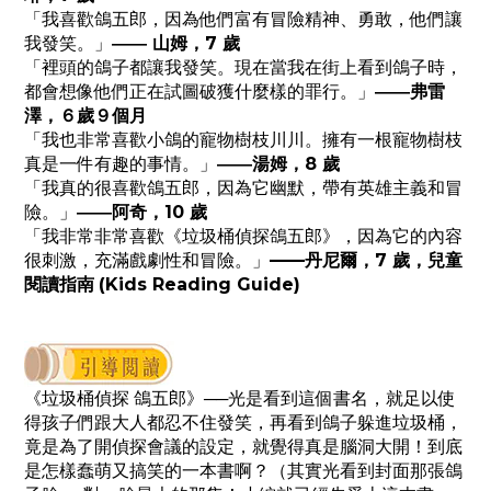
「我喜歡鴿五郎，因為他們富有冒險精神、勇敢，他們讓
我發笑。」
山姆，7 歲
——
「裡頭的鴿子都讓我發笑。現在當我在街上看到鴿子時，
都會想像他們正在試圖破獲什麼樣的罪行。」
弗雷
——
澤，
６歲９個月
「我也非常喜歡小鴿的寵物樹枝川川。擁有一根寵物樹枝
真是一件有趣的事情。」
湯姆，8 歲
——
「我真的很喜歡鴿五郎，因為它幽默，帶有英雄主義和冒
險。」
阿奇，10 歲
——
「我非常非常喜歡《垃圾桶偵探鴿五郎》，因為它的內容
很刺激，充滿戲劇性和冒險。」
——
丹尼爾，7 歲，兒童
閱讀指南
(Kids Reading Guide)
《垃圾桶偵探 鴿五郎》──光是看到這個書名，就足以使
得孩子們跟大人都忍不住發笑，再看到鴿子躲進垃圾桶，
竟是為了開偵探會議的設定，就覺得真是腦洞大開！到底
是怎樣蠢萌又搞笑的一本書啊？（其實光看到封面那張鴿