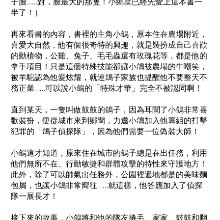
子臉……對，臉最大的那隻！小編就已經先愛上這本書一
半了！）
再來看書的內容，書裡的主角小鴿，原本住在農場附近，
喜愛大自然，他有個很奇特的興趣，就是裝扮成自己喜歡
的動植物，公雞、兔子、毛毛蟲還有玫瑰花等，都是他的
拿手項目！只是這個特殊技能卻讓小鴿被農場的牛嘲笑，
被羊駝認為他愛炫耀，就連鴿子家族也提醒他不要整天不
務正業……可以說小鴿的「特殊才華」完全不被認同啊！
直到某天，一隻叫做鼓鼓的鴿子，因為耳聞了小鴿非常喜
歡裝扮，便從城市來到鄉間，力邀小鴿加入他籌組的打擊
犯罪的「鴿子偵探隊」，因為他們需要一位偽裝大師！
小鴿這才知道，原來住在城市的鴿子總是在出任務，利用
他們無所不在、行動敏捷和群體攻擊的特性來守護地方！
此外，除了可以帥氣出任務外，公園裡遍地都是的美味麵
包屑，也讓小鴿非常嚮往……就這樣，他答應加入了偵探
隊一展長才！
接下來的故事，小鴿將和他的隊友捲毛、家家、鼓鼓和翻