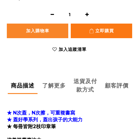
加入購物車
立即購買
加入追蹤清單
送貨及付
商品描述
了解更多
顧客評價
款方式
N次蓋
，
N
次擦
，可重複書寫
★
蓋
好學系列，
蓋
出孩子的大能力
★
每冊皆附2枝印章筆
★