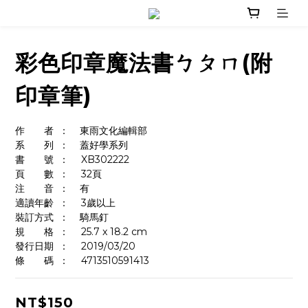
彩色印章魔法書ㄅㄆㄇ(附
印章筆)
作　　者	：    東雨文化編輯部
系　　列	：    蓋好學系列
書　　號	：	XB302222
頁　　數	：	32頁
注　　音	：    有
適讀年齡	：	3歲以上
裝訂方式	：    騎馬釘
規　　格	：	25.7 x 18.2 cm
發行日期	：	2019/03/20
條　　碼	：  	4713510591413
NT$150