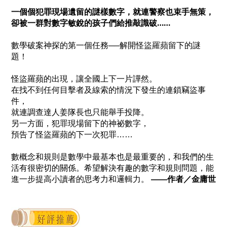
一個個犯罪現場遺留的謎樣數字，就連警察也束手無策，
卻被一群對數字敏銳的孩子們給推敲識破……
數學破案神探的第一個任務──解開怪盜羅蘋留下的謎
題！
怪盜羅蘋的出現，讓全國上下一片譁然。
在找不到任何目擊者及線索的情況下發生的連鎖竊盜事
件，
就連調查達人姜隊長也只能舉手投降。
另一方面，犯罪現場留下的神祕數字，
預告了怪盜羅蘋的下一次犯罪……
數概念和規則是數學中最基本也是最重要的，
和我們的生
活有很密切的關係。
希望解決有趣的數字和規則問題，
能
進一步提高小讀者的思考力和邏輯力。
——作者／金庸世