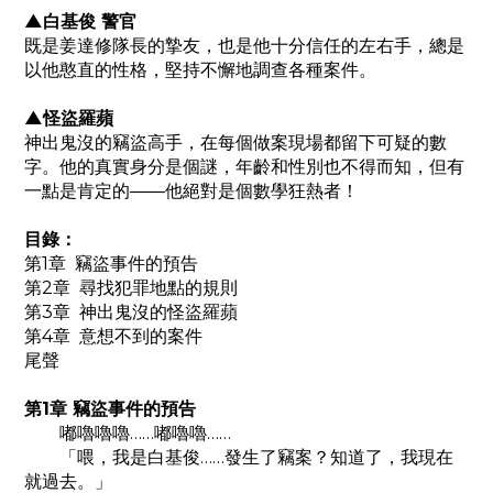
▲白基俊 警官
既是姜達修隊長的摯友，也是他十分信任的左右手，總是
以他憨直的性格，堅持不懈地調查各種案件。
▲怪盜羅蘋
神出鬼沒的竊盜高手，在每個做案現場都留下可疑的數
字。他的真實身分是個謎，年齡和性別也不得而知，但有
一點是肯定的——他絕對是個數學狂熱者！
目錄：
第1章 竊盜事件的預告
第2章 尋找犯罪地點的規則
第3章 神出鬼沒的怪盜羅蘋
第4章 意想不到的案件
尾聲
第1章 竊盜事件的預告
嘟嚕嚕嚕……嘟嚕嚕……
「喂，我是白基俊……發生了竊案？知道了，我現在
就過去。」