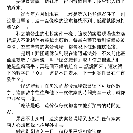
姜隊長邊說，邊在屋子裡的每個角落，搜查犯人留下
的線索。
「從今年八月到現在，已經是第八起類似案件了！別
說是目擊者，連一點像樣的線索都找不到，感覺就跟鬼打
牆似的！」
和之前發生的七起案件一樣，這次的案發現場也整潔
得讓人不敢相信有竊賊光顧過。每當白警官看到這種乾乾
淨淨、整整齊齊的案發現場，都會忍不住起雞皮疙瘩。
「是啊！難怪這傢伙到現在還逍遙法外，不久前他甚
至還被取了個綽號，叫『怪盜羅蘋』呢！你是搜查大師，
他是盜竊高手，真是個不錯的組合……話說回來，這次留
下的數字是『０』，這是不是表示，下一起案件會在午夜
發生？」
「怪盜羅蘋」在每次的案發現場都會留下可疑的數
字，這個數字往往和他下一次做案的時間完全一致，就像
犯罪預告一樣……
「應該是吧！這傢伙每次都會在他所預告的時間犯
案。」
果然不出所料，這次的案發現場又沒找到任何線索，
兩人心煩氣躁地往屋外走去。
雖然剛剛進入十月，但秋風已經相當涼爽。