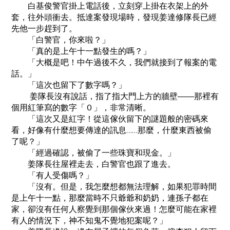
白基俊警官掛上電話後，立刻穿上掛在衣架上的外
套，往外頭衝去。抵達案發現場時，發現姜達修隊長已經
先他一步趕到了。
「白警官，你來啦？」
「真的是上午十一點發生的嗎？」
「大概是吧！中午過後不久，我們就接到了報案的電
話。」
「這次也留下了數字嗎？」
姜隊長沒有說話，指了指大門上方的牆壁——那裡有
個用紅筆寫的數字「０」，非常清晰。
「這次又是紅字！從這傢伙留下的謎題般的密碼來
看，好像有什麼想要傳達的訊息……那麼，什麼東西被偷
了呢？」
「經過確認，被偷了一些珠寶和現金。」
姜隊長往屋裡走去，白警官也跟了進去。
「有人受傷嗎？」
「沒有。但是，我怎麼想都無法理解，如果犯罪時間
是上午十一點，那麼當時不只爺爺和奶奶，連孫子都在
家，卻沒有任何人察覺到那個傢伙來過！怎麼可能在家裡
有人的情況下，神不知鬼不覺地犯案呢？」