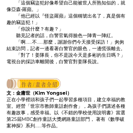
「這個竊盜犯好像希望自己能被世人所熟知似的，就
像亞森•羅蘋。」
「他已經以『怪盜羅蘋』這個稱號出名了，真是個有
趣的竊盜犯！」
「你說什麼？有趣？」
聽見記者的話，白警官氣得臉色一陣青一陣紅。
「啊……不……那麼，謝謝你們今天接受採訪！」匆匆
結束訪問，記者一邊看著白警官的眼色，一邊慌張離去。
「對了！姜隊長，你不是說今天是多彬的生日嗎？」
電視台的採訪車離開後，白警官對姜隊長說。
文：金庸世（Kim Yongsei）
正在小學裡頭和孩子們一起學習多種項目，建立幸福的教
室。經營「世宗市教師童話創作會」，為孩子們講述各種
有趣故事，感受幸福。以《不錯的學校使用說明書》當選
第25屆MBC創作童話大獎網路童話部門， 著有《數學破
案神探》系列……等作品。