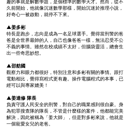
趣的事就是解數學題，是個標準的數學天才。然而，從不
久前開始，他就像沉迷數學那樣，開始沉迷於推理小說，
好奇心一被啟動，就停不下來。
▲姜多彬
特長是跑步，志向是成為一名足球選手。覺得當刑警的爸
爸是全世界最帥的人，自己也像爸爸一樣，無法忍受不公
不義的事情。雖然在校成績不太好，但腦袋靈活，總會生
出一些奇思妙想。
▲邵舫國
觀察力和眼力都很好，特別注意和多彬有關的事情。跟打
電動相比，覺得寫程式更有趣。操作電腦程式的本事，已
經可以與專家媲美！
▲姜達修 隊長
負責守護人民安全的刑警，對自己的職業感到很自豪。身
為犯罪搜查隊的隊長，不管是什麼樣的案件，他都能完美
解決，因此被稱為「姜大師」，但是對多彬來說，他就是
一個寵愛女兒的老爸。