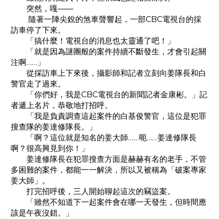
突然，嘎——
隨著一陣尖銳的煞車聲響起，一部CBC電視台的採
訪車停了下來。
「搞什麼！電視台的消息也太靈通了吧！」
「就是因為謎團般的案件持續不斷發生，才會引起關
注啊……」
從採訪車上下來後，攝影師和記者立刻向姜隊長和白
警官走了過來。
「你們好，我是CBC電視台的新聞記者金康彬。」記
者遞上名片，恭敬地打招呼。
「我是負責調查這起案件的白基俊警官，這位是犯罪
搜查隊的姜達修隊長。」
「啊？這位就是知名的姜大師……呃……姜達修隊長
啊？很高興見到你！」
姜達修隊長在犯罪搜查方面是赫赫有名的老手，不管
多困難的案件，都能一一解決，所以又被稱為「破案專家
姜大師」。
打完招呼後，三人開始聊起這次的竊盜案。
「雖然不知道下一起案件會在哪一天發生，但時間應
該是午夜沒錯。」