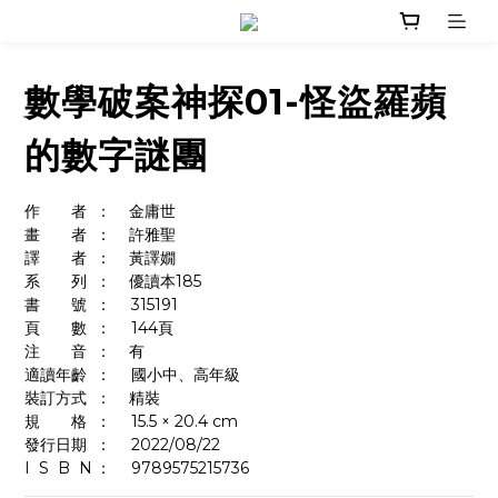
數學破案神探01-怪盜羅蘋
的數字謎團
作　　者	：    金庸世
畫　　者	：    許雅聖
譯　　者	：    黃譯嫺
系　　列	：    優讀本185
書　　號	：	315191
頁　　數	：	144頁
注　　音	：    有
適讀年齡	：	國小中、高年級
裝訂方式	：    精裝
規　　格	：	15.5 × 20.4 cm
發行日期	：	2022/08/22
I  S  B  N	：  	9789575215736