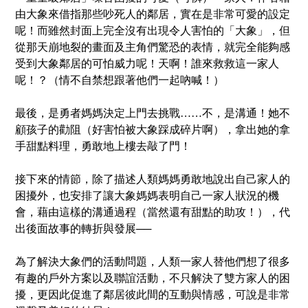
由大象來借指那些吵死人的鄰居，實在是非常可愛的設定
呢！而雖然封面上完全沒有出現令人害怕的「大象」，但
從那天崩地裂的畫面及主角們驚恐的表情，就完全能夠感
受到大象鄰居的可怕威力呢！天啊！誰來救救這一家人
呢！？（情不自禁想跟著他們一起吶喊！）
最後，是勇者媽媽決定上門去挑戰……不，是溝通！她不
顧孩子的勸阻（好害怕被大象踩成碎片啊），拿出她的拿
手甜點料理，勇敢地上樓去敲了門！
接下來的情節，除了描述人類媽媽勇敢地說出自己家人的
困擾外，也安排了讓大象媽媽表明自己一家人狀況的機
會，藉由這樣的溝通過程（當然還有甜點的助攻！），代
出後面故事的轉折與發展──
為了解決大象們的活動問題，人類一家人替他們想了很多
有趣的戶外方案以及聯誼活動，不只解決了雙方家人的困
擾，更因此促進了鄰居彼此間的互動與情感，可說是非常