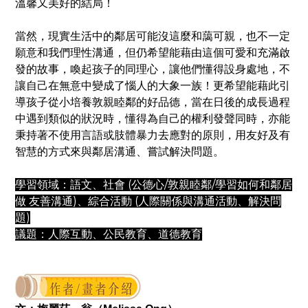
溫馨又美好的結局！
當然，現實生活中的鄰居可能沒這麼和藹可親，也不一定
願意和我們理性溝通，但仍希望能藉由這個可愛和充滿啟
發的故事，喚起孩子的同理心，讓他們懂得設身處地，不
讓自己在無意中變成了惱人的大象一族！更希望能藉此引
導孩子從小培養敦親睦鄰的好品德，當在日後的成長過程
中遇到類似的狀況時，懂得為自己的權利發聲同時，亦能
秉持著不使用言語或肢體暴力去應對的原則，用友好及有
智慧的方式來與鄰居溝通、嘗試解決問題。
學習領域：語文、社會 (公德心/敦親睦鄰/學習如何和鄰居
做 友善溝通)、綜合活動 (人際關係與溝通活動、解決問
題)
議題：人際互動、公民教育、道德教育