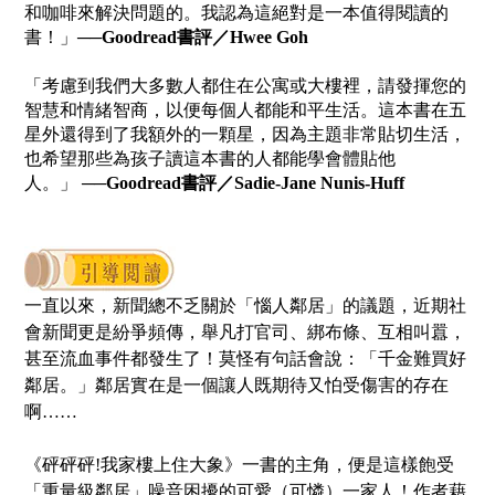
和咖啡來解決問題的。我認為這絕對是一本值得閱讀的
書！」
──Goodread書評／Hwee Goh
「考慮到我們大多數人都住在公寓或大樓裡，請發揮您的
智慧和情緒智商，以便每個人都能和平生活。這本書在五
星外還得到了我額外的一顆星，因為主題非常貼切生活，
也希望那些為孩子讀這本書的人都能學會體貼他
人。」
──Goodread書評／Sadie-Jane Nunis-Huff
一直以來，新聞總不乏關於「惱人鄰居」的議題，近期社
會新聞更是紛爭頻傳，舉凡打官司、綁布條、互相叫囂，
甚至流血事件都發生了！莫怪有句話會說：「千金難買好
鄰居。」鄰居實在是一個讓人既期待又怕受傷害的存在
啊……
《砰砰砰!我家樓上住大象》一書的主角，便是這樣飽受
「重量級鄰居」噪音困擾的可愛（可憐）一家人！作者藉