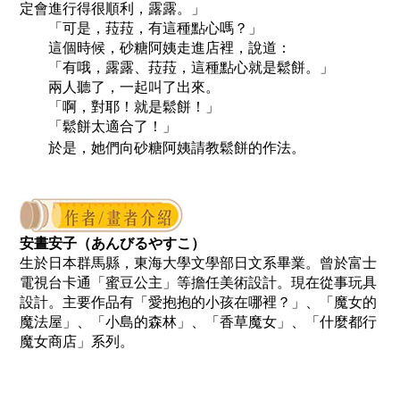
定會進行得很順利，露露。」
「可是，菈菈，有這種點心嗎？」
這個時候，砂糖阿姨走進店裡，說道：
「有哦，露露、菈菈，這種點心就是鬆餅。」
兩人聽了，一起叫了出來。
「啊，對耶！就是鬆餅！」
「鬆餅太適合了！」
於是，她們向砂糖阿姨請教鬆餅的作法。
安晝安子（あんびるやすこ）
生於日本群馬縣，東海大學文學部日文系畢業。曾於富士
電視台卡通「蜜豆公主」等擔任美術設計。現在從事玩具
設計。主要作品有「愛抱抱的小孩在哪裡？」、「魔女的
魔法屋」、「小島的森林」、「香草魔女」、「什麼都行
魔女商店」系列。