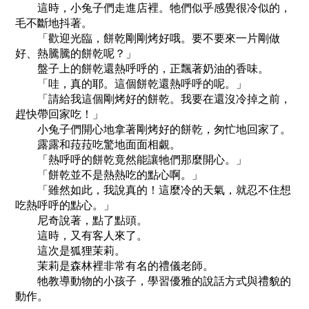
這時，小兔子們走進店裡。牠們似乎感覺很冷似的，
毛不斷地抖著。
「歡迎光臨，餅乾剛剛烤好哦。要不要來一片剛做
好、熱騰騰的餅乾呢？」
盤子上的餅乾還熱呼呼的，正飄著奶油的香味。
「哇，真的耶。這個餅乾還熱呼呼的呢。」
「請給我這個剛烤好的餅乾。我要在還沒冷掉之前，
趕快帶回家吃！」
小兔子們開心地拿著剛烤好的餅乾，匆忙地回家了。
露露和菈菈吃驚地面面相覷。
「熱呼呼的餅乾竟然能讓牠們那麼開心。」
「餅乾並不是熱熱吃的點心啊。」
「雖然如此，我說真的！這麼冷的天氣，就忍不住想
吃熱呼呼的點心。」
尼奇說著，點了點頭。
這時，又有客人來了。
這次是狐狸茉莉。
茉莉是森林裡非常有名的禮儀老師。
牠教導動物的小孩子，學習優雅的說話方式與禮貌的
動作。