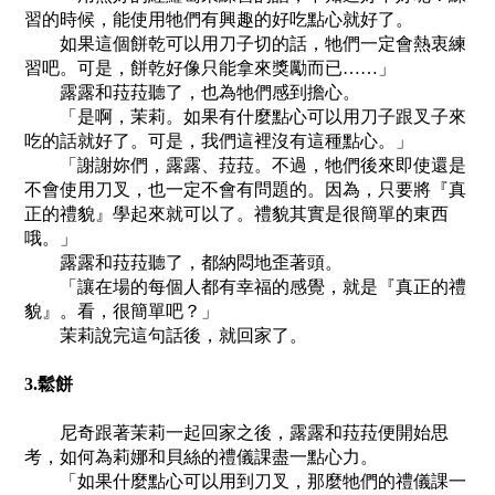
習的時候，能使用牠們有興趣的好吃點心就好了。
如果這個餅乾可以用刀子切的話，牠們一定會熱衷練
習吧。可是，餅乾好像只能拿來獎勵而已……」
露露和菈菈聽了，也為牠們感到擔心。
「是啊，茉莉。如果有什麼點心可以用刀子跟叉子來
吃的話就好了。可是，我們這裡沒有這種點心。」
「謝謝妳們，露露、菈菈。不過，牠們後來即使還是
不會使用刀叉，也一定不會有問題的。因為，只要將『真
正的禮貌』學起來就可以了。禮貌其實是很簡單的東西
哦。」
露露和菈菈聽了，都納悶地歪著頭。
「讓在場的每個人都有幸福的感覺，就是『真正的禮
貌』。看，很簡單吧？」
茉莉說完這句話後，就回家了。
3.鬆餅
尼奇跟著茉莉一起回家之後，露露和菈菈便開始思
考，如何為莉娜和貝絲的禮儀課盡一點心力。
「如果什麼點心可以用到刀叉，那麼牠們的禮儀課一