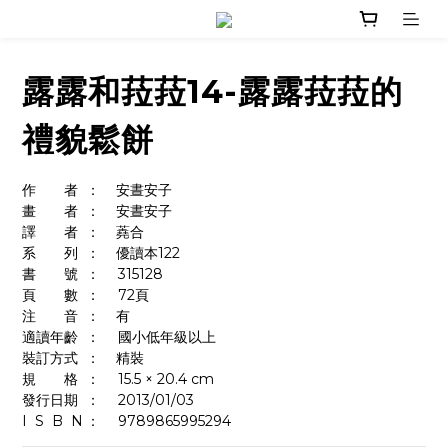
露露和菈菈14-露露菈菈的
禮貌鬆餅
作　　者	：    安晝安子
畫　　者	：    安晝安子
譯　　者	：    蕘合
系　　列	：    優讀本122
書　　號	：	315128
頁　　數	：	72頁
注　　音	：    有
適讀年齡	：	國小低年級以上
裝訂方式	：    精裝
規　　格	：	15.5 × 20.4 cm
發行日期	：	2013/01/03
I  S  B  N	：  	9789865995294