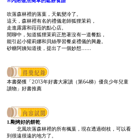
※內附做法簡單的鬆餅食譜
吹落森林裡的落葉，天氣變冷了。
這天，森林裡有名的禮儀老師狐狸茉莉，
走進露露和菈菈的點心店。
閒聊中，知道狐狸茉莉正愁著沒有一道餐點，
能引起小獾莉娜和貝絲學習餐桌禮儀的興趣。
砂糖阿姨知道後，提出了一個妙想……
本書榮獲「
2013
年好書大家讀（第
64
梯）優良少年兒童
讀物」好書推薦
1.剛烤好的餅乾
北風吹落森林裡的所有楓葉，現在透過樹枝，可以看
到很遠很遠的地方了。