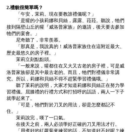
2.禮貌很簡單嗎？
「午安，茉莉。現在要教誰禮儀呢？」
「是獾的小孩莉娜和貝絲，露露、菈菈。聽說，牠們
接到隔壁山丘的獾『威洛普家族』的邀請，後天要去參加
牠們的宴會。」
尼奇聽了，非常羨慕。
「那真是，我說真的！威洛普家族住在這附近最大、
歷史最悠久的房子裡。」
茉莉立刻點點頭。
「一般來說，獾都住在又大又古老的房子裡，可是威
洛普家族卻是其中最古老的。而且，牠們對禮儀非常講
究。所以，莉娜和貝絲不得不趕緊學習禮儀哦。」
聽了茉莉的說明，大家才知道莉娜和貝絲正在努力學
習禮儀。屈膝禮的行禮方式和打招呼的話語，兩人一下子
就學起來了。
「可是，牠們對於刀叉的用法，卻是怎麼都記不
住。」
茉莉說完，嘆了一口氣。
在後天之前，兩人必須學好正確的刀叉用法才行。
「用煮好的紅蘿蔔來練習的話，不知道好不好呢？練