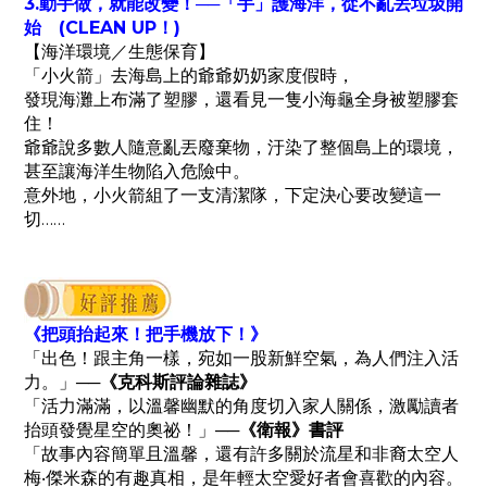
3.動手做，就能改變！──「手」護海洋，從不亂丟垃圾開
始 (CLEAN UP！)
【海洋環境／生態保育】
「小火箭」去海島上的爺爺奶奶家度假時，
發現海灘上布滿了塑膠，
還看見一隻小海龜全身被塑膠套
住！
爺爺說多數人隨意亂丟廢棄物，
汙染了整個島上的環境，
甚至讓海洋生物陷入危險中。
意外地，小火箭組了一支清潔隊，
下定決心要改變這一
切……
《把頭抬起來！把手機放下！》
「出色！跟主角一樣，宛如一股新鮮空氣，為人們注入活
力。」
──《克科斯評論雜誌》
「活力滿滿，以溫馨幽默的角度切入家人關係，激勵讀者
抬頭發覺星空的奧祕！」
──《衛報》書評
「故事內容簡單且溫馨，還有許多關於流星和非裔太空人
梅‧傑米森的有趣真相，是年輕太空愛好者會喜歡的內容。