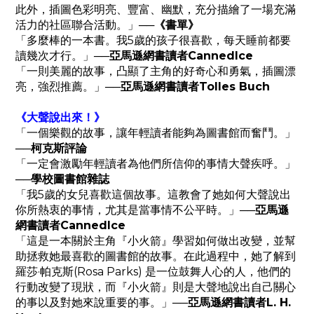
此外，插圖色彩明亮、豐富、幽默，充分描繪了一場充滿
活力的社區聯合活動。」
──
《書單》
「多麼棒的一本書。我5歲的孩子很喜歡，每天睡前都要
讀幾次才行。」
──
亞馬遜網書讀者CannedIce
「一則美麗的故事，凸顯了主角的好奇心和勇氣，插圖漂
亮，強烈推薦。」
──
亞馬遜網書讀者Tolles Buch
《大聲說出來！》
「一個樂觀的故事，讓年輕讀者能夠為圖書館而奮鬥。」
─
─
柯克斯評論
「一定會激勵年輕讀者為他們所信仰的事情大聲疾呼。」
──
學校圖書館雜誌
「我5歲的女兒喜歡這個故事。這教會了她如何大聲說出
你所熱衷的事情，尤其是當事情不公平時。」
──
亞馬遜
網書讀者CannedIce
「這是一本關於主角『小火箭』學習如何做出改變，並幫
助拯救她最喜歡的圖書館的故事。在此過程中，她了解到
羅莎·帕克斯(Rosa Parks) 是一位鼓舞人心的人，他們的
行動改變了現狀，而『小火箭』則是大聲地說出自己關心
的事以及對她來說重要的事。」
──
亞馬遜網書讀者L. H.