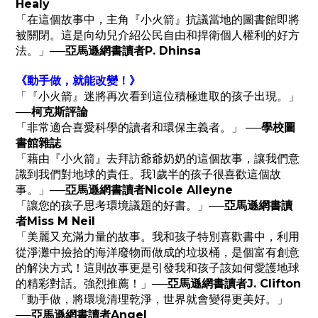
Healy
「在這個故事中，主角『小火箭』抗議當地的圖書館即將
被關閉。這是向幼兒介紹公民自由和捍衛個人權利的好方
法。」
──
亞馬遜網書讀者P. Dhinsa
《動手做，就能改變！》
「『小火箭』迷將再次看到這位積極進取的孩子出現。」
──
柯克斯評論
「非常適合喜愛科學的讀者和環保主義者。」
──
學校圖
書館雜誌
「藉由『小火箭』去拜訪爺爺奶奶的這個故事，讓我們意
識到我們對地球的責任。我1歲半的孩子很喜歡這個故
事。」
──
亞馬遜網書讀者Nicole Alleyne
「讓您的孩子思考環境議題的好書。」
──
亞馬遜網書讀
者Miss M Neil
「美麗又充滿力量的故事。我和孩子特別喜歡書中，利用
從淨灘中撿拾的海洋廢物而做成的垃圾桶，是個富有創意
的解決方式！這則故事更是引發我和孩子該如何愛護地球
的精彩對話。強烈推薦！」
──
亞馬遜網書讀者J. Clifton
「動手做，將環境清理乾淨，世界就會變得更美好。」
──
亞馬遜網書讀者Angel