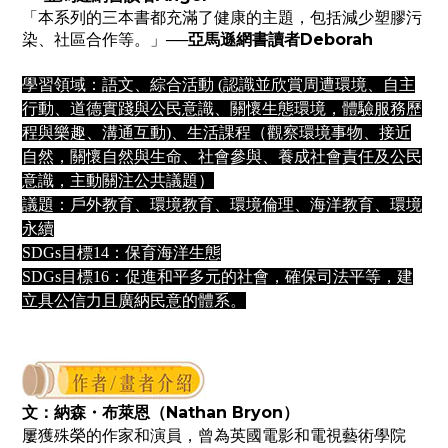
「本系列的三本書都充滿了健康的主題，包括減少塑膠污
染、社區合作等。」
──
亞馬遜網書讀者Deborah
學習領域：語文、綜合活動 (認識並欣賞周遭環境、自主
行動、道德實踐與公民意識、關懷生態環境，體驗服務歷
程與樂趣、溝通互動)、生活課程（觀察環境事物、接近
自然，關懷自然與生命、社會參與、養成社會責任及公民
意識，主動關注公共議題）
議題：戶外教育、環境教育、環境倫理、海洋教育、環境
永續
SDGs目標14：保育海洋生態
SDGs目標16：促進和平多元的社會，確保司法平等，建
立具公信力且廣納民意的體系。
納森・布萊恩（Nathan Bryon）
文：
屢獲殊榮的作家和演員，曾為英國電影和電視藝術學院