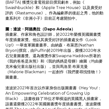
(BAFTA) 獲獎兒童電視節目撰寫劇本，例如《
Swashbuckle》和《Apple Tree House》以及廣受好
評的《Rastamouse》。作為編劇界的後起之秀，他的動
畫系列片《非洲小子》目前正考慮開拍中。
圖：
達波・阿德奧拉（Dapo Adeola）
插畫家、作家和角色設計師，於2022年榮獲英國圖書獎
年度插畫家獎。他以其廣受好評的插畫處女作《Look
Up!》一舉進軍圖畫書界。由納森・布萊恩(Nathan
Bryon)撰寫，由Puffin於2019年出版，榮獲2020年水
石兒童圖書獎。還為獲獎作家Swapna Haddow所著的
《我的爸爸是灰熊》和《我的媽媽是母獅》繪圖（均由麥
克米倫兒童出版社出版），並與馬洛里·布萊克曼
（Malorie Blackman）一起創作《我們要尋找怪物！》
圖畫書。
達波於2021年首次以作家身份出版圖畫書《Hey You!：
An Empowering Celebration of Growing Up
Black》，該書收錄了18位才華橫溢的英國黑人插畫家，
該書還榮獲2022年英國圖書獎年度插畫書獎。達波榮獲