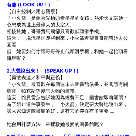
有趣 (LOOK UP！)
【自主控制／用心觀察】
「小火箭」是個喜愛抬頭看星星的女孩，
熱愛天文讓她一
心想成為世上最偉大的太空人。
相較於她，哥哥賈馬爾卻只喜歡低頭滑手機。
這天，一場流星雨即將到來，
小火箭希望哥哥能帶她去公
園看。
但，她要如何才讓哥哥停止低頭滑手機，
和她一起抬頭看
流星呢？
2.大聲說出來！ (SPEAK UP！)
【勇敢表達／和平與正義】
「小火箭」最喜歡在每個週末去圖書館借書，
並閱讀有關
羅莎・帕克斯等勵志人物的書籍。
這天，館員雷莎告訴她因為經費不足，圖書館即將關閉！
為了阻止這件事發生，「小火箭」決定要大聲地說出來，
讓大家知道圖書館的好，還有它的存在有多重要……
她會用什麼方法，來拯救她最愛的圖書館呢？