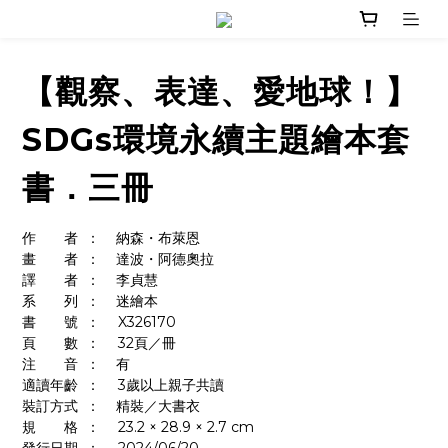
【觀察、表達、愛地球！】
SDGs環境永續主題繪本套
書．三冊
作　　者	：    納森・布萊恩
畫　　者	：    達波・阿德奧拉
譯　　者	：    李貞慧
系　　列	：    迷繪本
書　　號	：	X326170
頁　　數	：	32頁／冊
注　　音	：    有
適讀年齡	：	3歲以上親子共讀
裝訂方式	：    精裝／大書衣
規　　格	：	23.2 × 28.9 × 2.7 cm