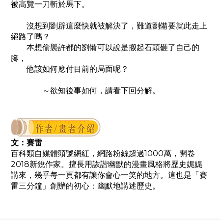
被高覽一刀斬於馬下。
沒想到劉辟這麼快就被解決了，難道劉備要就此走上
絕路了嗎？
本想偷襲許都的劉備可以說是搬起石頭砸了自己的
腳，
他該如何應付目前的局面呢？
～欲知後事如何，請看下回分解。
文：賽雷
百科類自媒體頭號網紅，網路粉絲超過1000萬，開卷
2018新銳作家。擅長用詼諧幽默的漫畫風格將歷史娓娓
講來，幾乎每一頁都有讓你會心一笑的地方。這也是「賽
雷三分鐘」創辦的初心：幽默地講述歷史。