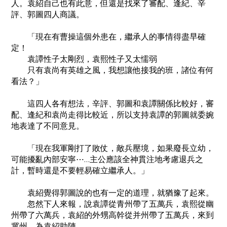
人。袁紹自己也有此意，但還是找來了審配、逢紀、辛
評、郭圖四人商議。
「現在有曹操這個外患在，繼承人的事情得盡早確
定！
袁譚性子太剛烈，袁熙性子又太懦弱
只有袁尚有英雄之風，我想讓他接我的班，諸位有何
看法？」
這四人各有想法，辛評、郭圖和袁譚關係比較好，審
配、逢紀和袁尚走得比較近，所以支持袁譚的郭圖就委婉
地表達了不同意見。
「現在我軍剛打了敗仗，敵兵壓境，如果廢長立幼，
可能擾亂內部安寧⋯…主公應該全神貫注地考慮退兵之
計，暫時還是不要輕易確立繼承人。」
袁紹覺得郭圖說的也有一定的道理，就猶豫了起來。
忽然下人來報，說袁譚從青州帶了五萬兵，袁熙從幽
州帶了六萬兵，袁紹的外甥高幹從并州帶了五萬兵，來到
冀州，為袁紹助陣。