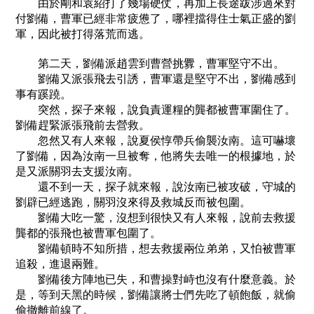
由於剛和袁紹打了幾場硬仗，再加上長途跋涉過來對
付劉備，曹軍已經非常疲憊了，哪裡擋得住士氣正盛的劉
軍，因此被打得落荒而逃。
第二天，劉備派趙雲到曹營挑釁，曹軍堅守不出。
劉備又派張飛去引誘，曹軍還是堅守不出，劉備感到
事有蹊蹺。
突然，探子來報，說負責運糧的龔都被曹軍圍住了。
劉備趕緊派張飛前去營救。
忽然又有人來報，說夏侯惇帶兵偷襲汝南。這可嚇壞
了劉備，因為汝南一旦被奪，他將失去唯一的根據地，於
是又派關羽去支援汝南。
還不到一天，探子就來報，說汝南已被攻破，守城的
劉辟已經逃跑，關羽沒來得及救城反而被包圍。
劉備大吃一驚，沒想到很快又有人來報，說前去救援
龔都的張飛也被曹軍包圍了。
劉備頓時不知所措，想去救援兩位弟弟，又怕被曹軍
追殺，進退兩難。
劉備後方陣地已失，和曹操對峙也沒有什麼意義。於
是，等到天黑的時候，劉備讓將士們先吃了頓飽飯，就偷
偷撤離前線了。