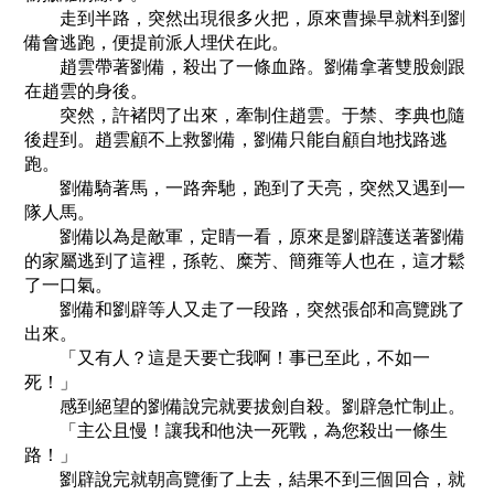
走到半路，突然出現很多火把，原來曹操早就料到劉
備會逃跑，便提前派人埋伏在此。
趙雲帶著劉備，殺出了一條血路。劉備拿著雙股劍跟
在趙雲的身後。
突然，許褚閃了出來，牽制住趙雲。于禁、李典也隨
後趕到。趙雲顧不上救劉備，劉備只能自顧自地找路逃
跑。
劉備騎著馬，一路奔馳，跑到了天亮，突然又遇到一
隊人馬。
劉備以為是敵軍，定睛一看，原來是劉辟護送著劉備
的家屬逃到了這裡，孫乾、糜芳、簡雍等人也在，這才鬆
了一口氣。
劉備和劉辟等人又走了一段路，突然張郃和高覽跳了
出來。
「又有人？這是天要亡我啊！事已至此，不如一
死！」
感到絕望的劉備說完就要拔劍自殺。劉辟急忙制止。
「主公且慢！讓我和他決一死戰，為您殺出一條生
路！」
劉辟說完就朝高覽衝了上去，結果不到三個回合，就