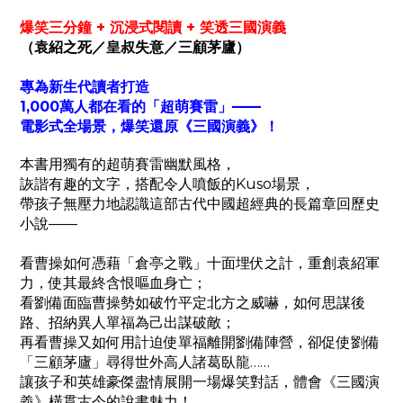
爆笑三分鐘 + 沉浸式閱讀 + 笑透三國演義
（袁紹之死／皇叔失意／三顧茅廬）
專為新生代讀者打造
1,000萬人都在看的「超萌賽雷」——
電影式全場景，爆笑還原《三國演義》！
本書用獨有的超萌賽雷幽默風格，
詼諧有趣的文字，搭配令人噴飯的Kuso場景，
帶孩子無壓力地認識這部古代中國超經典的
長篇章回歷史
小說——
看曹操如何憑藉「倉亭之戰」十面埋伏之計，
重創袁紹軍
力，使其最終含恨嘔血身亡；
看劉備面臨曹操勢如破竹平定北方之威嚇，
如何思謀後
路、招納異人單福為己出謀破敵；
再看曹操又如何用計迫使單福離開劉備陣營，
卻促使劉備
「三顧茅廬」尋得世外高人諸葛臥龍……
讓孩子和英雄豪傑盡情展開一場爆笑對話，體會《三國演
義》橫貫古今的說書魅力！