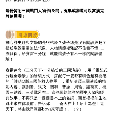
每冊皆附三國戰鬥人物卡(3張)，蒐集成套還可以當撲克
牌使用喔！
擔心歷史經典文學總是很枯燥？孩子總是沒有閱讀興趣？
描述場景常常無法想像、人物情節複雜記不住看不懂……
沒關係，給賽雷三分鐘，就能讓孩子有不一樣的閱讀體
驗！
賽雷這套《三分天下‧十分搞笑的三國演義》，用「電影式
分鏡全場景」的繪製方式，搭配每一隻都有特色超有喜感
的「帥萌Q版三國英雄人物團」，重新演繹三國演義的精
彩內容，讓劉備、張飛、關羽、曹操、周瑜、諸葛亮、桃
園三結義、三英戰呂布……這些耳熟能詳的歷史人物和經
典故事，不再只是一個個書本上的名詞，而是栩栩如生地
跳出來在你眼前，告訴你──「蒼天在上！后土為證！這
天下，將由我們涿郡boys來守護！」（？）