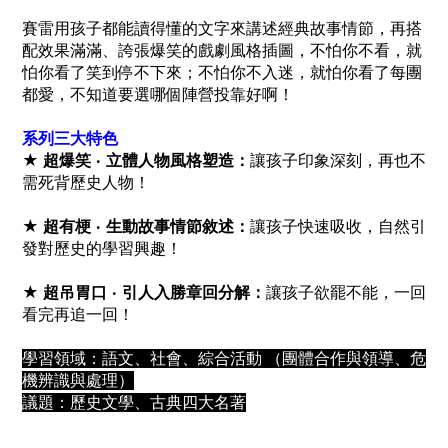
賽雷用孩子都能讀得懂的文字來講述經典故事情節，再搭
配效果滿滿、誇張爆笑的戲劇風格插圖，不怕你不看，就
怕你看了笑到停不下來；不怕你不入迷，就怕你看了每團
都愛，不知道要選哪個陣營投靠好啊！
系列三大特色
★
超爆笑 ‧ 立體人物風格塑造：
讓孩子印象深刻，再也不
需死背歷史人物！
★
超有梗 ‧ 生動故事情節敘述：
讓孩子快速吸收，自然引
發對歷史的學習興趣！
★
超吊胃口 ‧ 引人入勝章回分解：
讓孩子欲罷不能，一回
看完再追一回！
學習領域：語文、社會、綜合活動 （團體合作與領導、危
機辨識與處理）
議題：歷史文學、古典四大名著