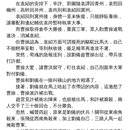
在袁紹的安排下，辛評、郭圖隨袁譚回青州，袁熙回
幽州，高幹回并州，袁尚則和袁紹回冀州。
袁紹回到冀州後，身體一直未恢復，只能靜臥養病，
讓審配和逢紀輔佐袁尚暫時執掌大事。
而曹操取得倉亭大勝後，重賞三軍。眾人勸曹操速戰
速決，消滅袁紹。
但曹操認為，袁紹方面可謂瘦死的駱駝比馬大，自己
不能輕舉妄動，等到秋收後，備足糧草再進攻不遲。
突然，荀彧的急報送到，說劉備趁曹操出征，帶兵攻
打許都。
曹操大驚，讓曹洪留守，盯住袁紹，自己則親率大軍
對付劉備。
曹操和劉備在一個叫穰山的地方相遇了。
接著，劉備就在馬上唸起了衣帶詔的內容，這激怒了
曹操，曹操派許褚出戰。
趙雲見許褚衝出陣來，也挺槍出馬，和許褚廝殺，兩
人交手了三十個回合，不分勝負。
忽然，喊聲四起，原來是劉備的伏兵！關羽從東南角
殺來，張飛從西南角殺來，加上劉備自己，三路人馬一起
掩殺曹軍。