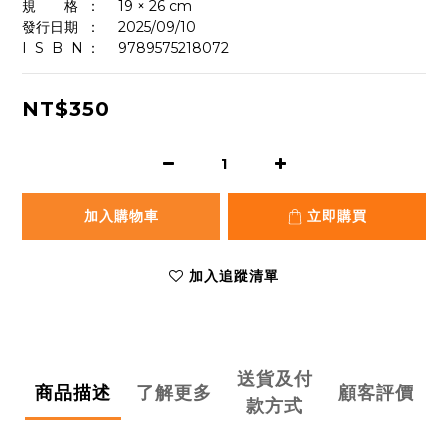
規　　格	：	19 × 26 cm
發行日期	：	2025/09/10
I  S  B  N	：  	9789575218072
NT$350
加入購物車
立即購買
加入追蹤清單
送貨及付
商品描述
了解更多
顧客評價
款方式