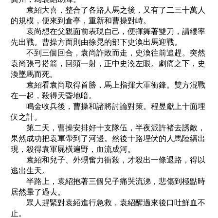
袁紹大喜，整合了各路人馬之後，又有了二三十萬人
的規模，便來到倉亭，重新和曹操對峙。
袁尚想在父親面前表現自己，便揮舞著雙刀，請纓率
先出戰。曹操方面則由徐晃的部下史渙出馬迎戰。
不到三個回合，袁尚詐敗而走，史渙往前追趕。突然
袁尚張弓搭箭，回頭一射，正中史渙左眼。劇痛之下，史
渙墜馬而死。
袁紹看袁尚取得首勝，馬上指揮大軍衝鋒。雙方混戰
在一起，殺得天昏地暗。
鳴金收兵後，曹操和諸將討論對策。程昱獻上十面埋
伏之計。
第二天，曹操安排好十支隊伍，半夜派許褚去誘敵，
果然成功把袁軍帶到了河邊。然後十路埋伏的人馬陸續出
現，殺得袁軍屍橫遍野，血流成河。
袁紹和兒子、外甥奮力衝殺，才殺出一條退路，得以
逃出生天。
半路上，袁紹抱著三個兒子痛哭流涕，悲傷到極點時
居然暈了過去。
眾人趕緊對袁紹進行急救，袁紹醒過來後口吐鮮血不
止。