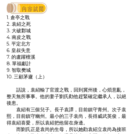
1. 倉亭之戰
2. 袁紹之死
3. 大破鄴城
4. 南皮之戰
5. 平定北方
6. 皇叔失意
7. 的盧躍檀溪
8. 單福獻計
9. 智取樊城
10. 三顧茅廬（上）
話說，袁紹輸了官渡之戰，回到冀州後，心煩意亂，
整天無所事事。他的妻子劉氏勸他趕緊確定繼承人，以絕
後患。
袁紹有三個兒子。長子袁譚，目前鎮守青州。次子袁
熙，目前鎮守幽州。最小的三子袁尚，長得威武英俊，最
得袁紹喜愛，所以袁紹把他留在身邊。
而劉氏正是袁尚的生母，所以她勸袁紹立袁尚為接班