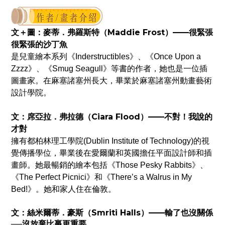
文＋圖：麥蒂．弗羅斯特（Maddie Frost）——很緊張
很緊張的沙丁魚
是兒童繪本系列《Inderstructibles》、《Once Upon a
Zzzz》、《Smug Seagull》等書的作者，她也是一位插
圖畫家。在麻塞諸塞州長大，畢業於麻塞諸塞州動畫藝術
設計學院。
文：席亞拉．弗拉德（Ciara Flood）——不對！我說的
才對
擁有都柏林理工學院(Dublin Institute of Technology)的視
覺傳播學位，畢業後在愛爾蘭和英國擔任平面設計師和插
畫師。她最暢銷的繪本包括《Those Pesky Rabbits》、
《The Perfect Picnici》和《There’s a Walrus in My
Bed!》。她和家人住在倫敦。
文：絲米爾蒂．豪斯（Smriti Halls）——輸了也沒關係
──沒放棄比贏更重要