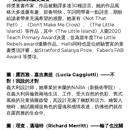
得獎童書作家，作品被翻譯多達30種語言。她的作品風
格大多溫馨有趣、節奏明快，字詞間帶著一點詩意，期盼
給讀者帶來充滿希望的感覺。她著有《Not That
Pet!》、《Don’t Make Me Cross》、《The Little
Island》等作品，其中《The Little Island》入圍2020
Teach Primary Award決選，並為當年度The Little
Rebels award優勝作品。Halls同時也是位經驗豐富的童
書獎項評審，如Stratford Salariya Prize、Faber's FAB
Award 等獎項。
圖：露西雅．嘉吉奧提（Lucia Gaggiotti）——不
對！我說的才對
義大利設計師，她畢業於米蘭的NABA（新藝術學院），
在義大利與倫敦兩地生活、工作。受大自然的色彩、舊式
風格的兒童插圖啟發，其設計充滿了幽默和活力。繪製人
物時，她試圖捕捉角色的靈魂和感情表達，彷彿他們就存
在露西雅的生命中。
圖：理查．邁瑞特（Richard Merritt）——輸了也沒關