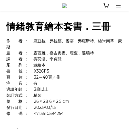
情緒教育繪本套書．三冊
作　　者	：    席亞拉．弗拉德、麥蒂．弗羅斯特、絲米爾蒂．豪
斯
畫　　者	：    露西雅．嘉吉奧提、理查．邁瑞特
譯　　者	：    吳羽涵、李貞慧
系　　列	：    迷繪本
書　　號	：	X326115
頁　　數	：	32～40頁／冊
注　　音	：    有
適讀年齡	：	3歲以上
裝訂方式	：    精裝
規　　格	：	26 × 28.6 × 2.5 cm
發行日期	：	2023/03/13
條　　碼	：  	4713510594254