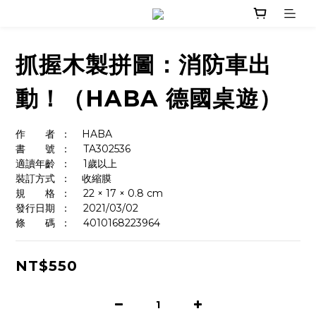
抓握木製拼圖：消防車出
動！（HABA 德國桌遊）
作　　者	：    HABA
書　　號	：	TA302536
適讀年齡	：	1歲以上
裝訂方式	：    收縮膜
規　　格	：	22 × 17 × 0.8 cm
發行日期	：	2021/03/02
條　　碼	：  	4010168223964
NT$550