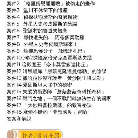
案件2 「格里姆恩通通嗖」被偷走的畫作
案件3 堂川不休留下的遺產
案件4 偵探扶額摩斯的奇異魔術
案件5 外星人史考皮爾斯的陰謀
案件6 聖誕村的魯道夫競賽
案件7 尋找遺失的……阿穆多莫勒雞
案件8 外星人史考皮爾斯歸來！
案件9 劫機恐怖分子「飛機達札巴」
案件10 洞穴探險家暗光克查賈斯基失蹤
案件11 暗影魔王「奈卡莫雷多達比丘」
案件12 暗黑組織「黑暗克隆達曼德勒」的陰謀
案件13 撒哈拉沙漠守護者「黃沙阿里嘎戈勒」
案件14 愛因斯坦大腦中的祕密
案件15 失蹤的攝影師「蘑菇蘑菇奇科托奇科」
案件16 戰鬥之地，一個不戰鬥就無法生存的國家
案件17 「大鈔科普拉斯基」的致富祕訣
案件18 麻煩不斷的「夢想國度」冒險
答案和解說