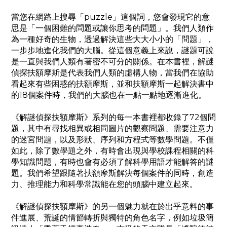
當您在網路上搜尋「puzzle」這個詞，您會發現它的意
思是「一個困難的問題或讓你思考的問題」。我們人類作
為一種好奇的生物，透過解決這些大大小小的「問題」，
一步步地進化我們的大腦。從這個意義上來說，謎題可說
是一直與我們人類有著密不可分的關係。在本書裡，解謎
偵探扶額摩斯是代表我們人類的虛構人物，當我們在協助
看起來有些困惑的扶額摩斯，並和扶額摩斯一起解決書中
的18個案件時，我們的大腦也在一點一點地逐漸進化。
《解謎偵探扶額摩斯》系列的每一本書裡都收錄了72個問
題，其中有尋找相異或相同圖片的觀察問題、需要注意力
的迷宮問題，以及形狀、序列和方程式等數學問題。不僅
如此，除了數學題之外，有時會出現與學校課程相關的科
學知識問題，有時也會有必須了解科學用語才能解答的謎
題。我們希望跟隨著扶額摩斯解決每個案件的同時，創造
力、推理能力和科學常識能在您的頭腦中建立起來。
《解謎偵探扶額摩斯》的另一個魅力就在於出乎意料的事
件進展、荒誕的情節轉折與獨特的角色名字，例如垃圾簡