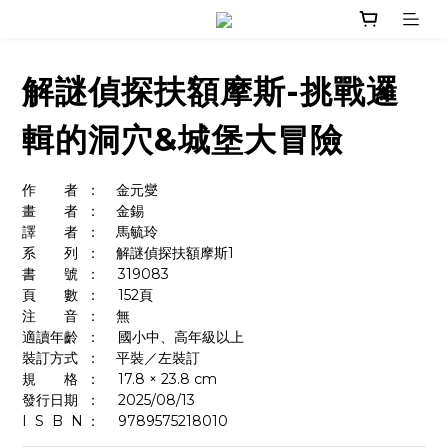
解謎偵探扶額摩斯-挑戰邏
輯的洞穴&城堡大冒險
作　　者	：    金元燮
畫　　者	：    金錫
譯　　者	：    馬毓玲
系　　列	：    解謎偵探扶額摩斯1
書　　號	：	319083
頁　　數	：	152頁
注　　音	：    無
適讀年齡	：	國小中、高年級以上
裝訂方式	：    平裝／左裝訂
規　　格	：	17.8 × 23.8 cm
發行日期	：	2025/08/13
I  S  B  N	：  	9789575218010