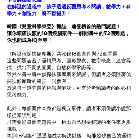
在解謎的過程中，孩子透過反覆思考＆閱讀，
數學力＋科
學力＋創造力 將不斷提升！
韓國《兒童科學東亞》雜誌 連登榜首的熱門謎題！
讓你頭痛扶額的18個燒腦案件──
解開書中的72個難題，
你也能成為IQ至尊！
《解謎偵探扶額摩斯》共收錄18個案件與72個問題，
這些問題涵蓋了邏輯思考、圖形觀察、數字概念、迷宮尋
找、找出不同的圖案、自然科學常識等。
雖然在書中將由偵探扶額摩斯來解謎，但讀者必須隨著偵
探扶額摩斯的腳步一同參與，
透過每一道問題的挑戰與解決，可充分考驗讀者的耐心和
思考能力。
此外，每個案件本身都是獨立事件，讀者不須像讀小說那
樣從頭讀到尾，
只需要從每個問題當中，挑出自己想要解謎的事件來逐步
挑戰，
等到18個案件通通都成功解決以後，就能發現自己的邏輯