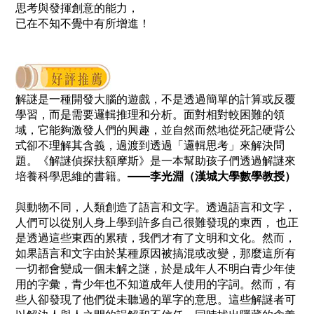
思考與發揮創意的能力，
已在不知不覺中有所增進！
解謎是一種開發大腦的遊戲，不是透過簡單的計算或反覆
學習，而是需要邏輯推理和分析。面對相對較困難的領
域，它能夠激發人們的興趣，並自然而然地從死記硬背公
式卻不理解其含義，過渡到透過「邏輯思考」來解決問
題。《解謎偵探扶額摩斯》是一本幫助孩子們透過解謎來
培養科學思維的書籍。
——
李光淵（漢城大學數學教授）
與動物不同，人類創造了語言和文字。透過語言和文字，
人們可以從別人身上學到許多自己很難發現的東西， 也正
是透過這些東西的累積，我們才有了文明和文化。然而，
如果語言和文字由於某種原因被搞混或改變，那麼這所有
一切都會變成一個未解之謎，於是成年人不明白青少年使
用的字彙，青少年也不知道成年人使用的字詞。然而，有
些人卻發現了他們從未聽過的單字的意思。這些解謎者可