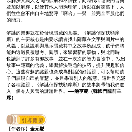
以解決人與人之間的誤解和不信任，同時找出隱藏的含義
並加以解釋，以便其他人能夠理解，所以在解謎當下，人
們往往會不由自主地驚呼「啊哈」一聲，並完全臣服他們
的能力。
解謎的樂趣就在於發現隱藏的意義。《解謎偵探扶額摩
斯》的主要核心是由要求讀者找出隱藏在文字與圖片中的
意義，以及說明與展示隱藏其中之故事所組成，孩子們將
能夠透過反覆思考、閱讀，來學習新的事物，與此同時，
也讀到了許多有趣故事，並在一次次的智力冒險中， 找出
故事中隱藏的含義，學習解決謎題的技巧，提升興趣和信
心。這些有趣的謎題也會成為對話的好話題，可以幫助孩
子們展現自己的智慧， 並且學習別人的智慧。這世界充滿
了各種謎題，《解謎偵探扶額摩斯》的故事將帶領我們進
入一個令人興奮的謎題世界。
──池亨範（韓國門薩前主
席）
【作者序】
金元燮