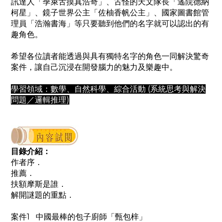
訊達人「季萊舌摸真浩奇」、古怪的天文隊長「遙院德納
柯星」、鏡子世界公主「佐柚香帆公主」、國家圖書館管
理員「浩瀚書海」等只要聽到他們的名字就可以認出的有
趣角色。
希望各位讀者能透過與具有獨特名字的角色一同解決驚奇
案件，讓自己沉浸在開發腦力的魅力及樂趣中。
學習領域：數學、自然科學、綜合活動 (系統思考與解決
問題／邏輯推理)
目錄介紹：
作者序．
推薦．
扶額摩斯是誰．
解開謎題的重點．
案件1 中國最棒的包子廚師「甄包梓」