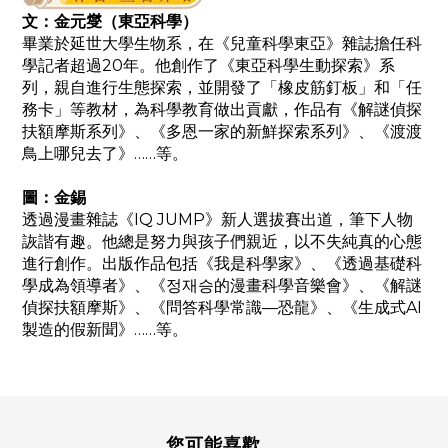
文：金元燮（東亞科學）
畢業於延世大學生物系，在《兒童科學東亞》雜誌擔任科
學記者超過20年。他創作了《東亞科學生動探索》系
列，親自進行生態探索，並開發了「橡皮筋釘板」和「任
務卡」等教材，為科學教育做出貢獻，作品有《解謎偵探
扶額摩斯系列》、《多恩一家的新鮮探索系列》、《渡渡
鳥上哪兒去了》……等。
圖：金錫
透過漫畫雜誌《IQ JUMP》新人選拔賽出道，筆下人物
詼諧有趣。他總是努力與孩子們親近，以不失純真的心態
進行創作。出版作品包括《我是科學家》、《透過基礎科
學成為領導者》、《정재승的漫畫科學音樂會》、《解謎
偵探扶額摩斯》、《問答科學常識—恐龍》、《生成式AI
製造的假新聞》……等。
您可能喜歡...