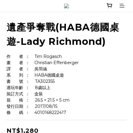
遺產爭奪戰(HABA德國桌
遊-Lady Richmond)
作　　者	：    Tim Rogasch
畫　　者	：    Christian Effenberger
譯　　者	：    吳羽涵
系　　列	：    HABA德國桌遊
書　　號	：	TA302355
適玩年齡	：	8歲以上
裝訂方式	：    盒裝
規　　格	：	26.5 × 21.5 × 5 cm
發行日期	：	2017/08/15
條　　碼	：    4010168222417
NT$1,280