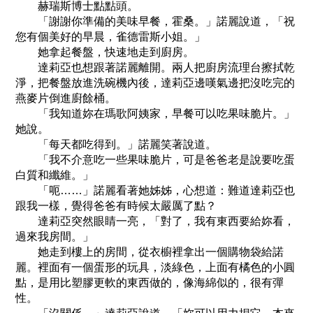
赫瑞斯博士點點頭。
「謝謝你準備的美味早餐，霍桑。」諾麗說道，「祝
您有個美好的早晨，雀德雷斯小姐。」
她拿起餐盤，快速地走到廚房。
達莉亞也想跟著諾麗離開。兩人把廚房流理台擦拭乾
淨，把餐盤放進洗碗機內後，達莉亞邊嘆氣邊把沒吃完的
燕麥片倒進廚餘桶。
「我知道妳在瑪歌阿姨家，早餐可以吃果味脆片。」
她說。
「每天都吃得到。」諾麗笑著說道。
「我不介意吃一些果味脆片，可是爸爸老是說要吃蛋
白質和纖維。」
「呃……」諾麗看著她姊姊，心想道：難道達莉亞也
跟我一樣，覺得爸爸有時候太嚴厲了點？
達莉亞突然眼睛一亮，「對了，我有東西要給妳看，
過來我房間。」
她走到樓上的房間，從衣櫥裡拿出一個購物袋給諾
麗。裡面有一個蛋形的玩具，淡綠色，上面有橘色的小圓
點，是用比塑膠更軟的東西做的，像海綿似的，很有彈
性。