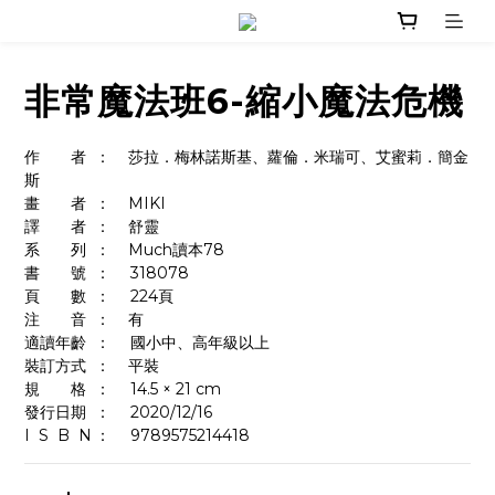
非常魔法班6-縮小魔法危機
作　　者	：    莎拉．梅林諾斯基、蘿倫．米瑞可、艾蜜莉．簡金
斯
畫　　者	：    MIKI
譯　　者	：    舒靈
系　　列	：    Much讀本78
書　　號	：	318078
頁　　數	：	224頁
注　　音	：    有
適讀年齡	：	國小中、高年級以上
裝訂方式	：    平裝
規　　格	：	14.5 × 21 cm
發行日期	：	2020/12/16
I  S  B  N	：  	9789575214418