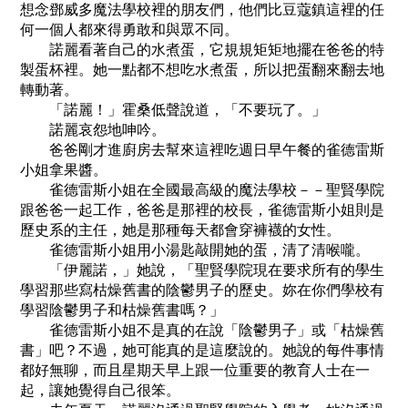
想念鄧威多魔法學校裡的朋友們，他們比豆蔻鎮這裡的任
何一個人都來得勇敢和與眾不同。
諾麗看著自己的水煮蛋，它規規矩矩地擺在爸爸的特
製蛋杯裡。她一點都不想吃水煮蛋，所以把蛋翻來翻去地
轉動著。
「諾麗！」霍桑低聲說道，「不要玩了。」
諾麗哀怨地呻吟。
爸爸剛才進廚房去幫來這裡吃週日早午餐的雀德雷斯
小姐拿果醬。
雀德雷斯小姐在全國最高級的魔法學校－－聖賢學院
跟爸爸一起工作，爸爸是那裡的校長，雀德雷斯小姐則是
歷史系的主任，她是那種每天都會穿褲襪的女性。
雀德雷斯小姐用小湯匙敲開她的蛋，清了清喉嚨。
「伊麗諾，」她說，「聖賢學院現在要求所有的學生
學習那些寫枯燥舊書的陰鬱男子的歷史。妳在你們學校有
學習陰鬱男子和枯燥舊書嗎？」
雀德雷斯小姐不是真的在說「陰鬱男子」或「枯燥舊
書」吧？不過，她可能真的是這麼說的。她說的每件事情
都好無聊，而且星期天早上跟一位重要的教育人士在一
起，讓她覺得自己很笨。