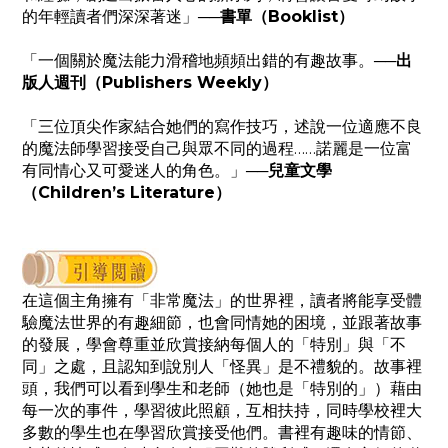
的年輕讀者們深深著迷」
──書單（Booklist）
「一個關於魔法能力滑稽地頻頻出錯的有趣故事。
──出
版人週刊（Publishers Weekly）
「三位頂尖作家結合她們的寫作技巧，述說一位適應不良
的魔法師學習接受自己與眾不同的過程……諾麗是一位富
有同情心又可愛迷人的角色。」
──兒童文學
（Children’s Literature）
在這個主角擁有「非常魔法」的世界裡，讀者將能享受體
驗魔法世界的有趣細節，也會同情她的困境，
並跟著故事
的發展，學會尊重並欣賞接納每個人的「特別」與「不
同」之處，且認知到說別人「怪異」是不禮貌的。
故事裡
頭，我們可以看到學生和老師（她也是「特別的」）藉由
每一次的事件，
學習彼此照顧，互相扶持，同時學校裡大
多數的學生也在學習欣賞接受他們。
書裡有趣味的情節、