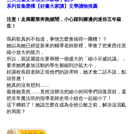
系列首集榮獲【
好書大家讀】文學讀物推薦
注意！走廊嚴禁奔跑嬉鬧，小心踩到腳邊的迷你五年級
生！
瑪莉歌真的不知道，事情怎麼會搞得一團糟！？
她以為她已經從新來的輔導老師那裡，
學會了把東西任意
縮小放大的能力，
所以，當諾麗提出要舉辦一個盛大的「縮小示威抗議」，
要求她將參加活動的學生都縮到沙鼠大小，
好讓校長跟老師正視他們的訴求時，
她才會二話不說，點
頭答應！
她真的沒有想到……
最後她竟然……竟然沒辦法把縮小的同學們回復原狀，
還
把非常魔法班的指導老師史塔小姐也一起縮小了！
這下糟糕了！
她該怎麼在成為全校公敵之前，解決這混亂
的局面？