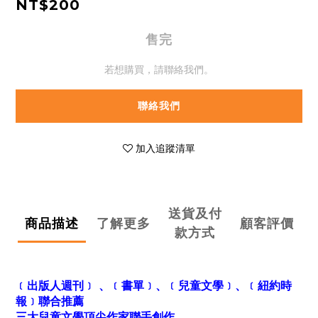
NT$200
售完
若想購買，請聯絡我們。
聯絡我們
加入追蹤清單
送貨及付
商品描述
了解更多
顧客評價
款方式
﹝出版人週刊﹞ 、﹝書單﹞、﹝兒童文學﹞、
紐約時
﹝
報
聯合推薦
﹞
三大兒童文學頂尖作家聯手創作