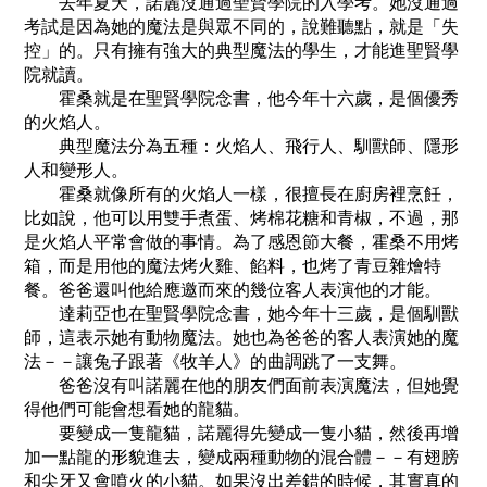
去年夏天，諾麗沒通過聖賢學院的入學考。她沒通過
考試是因為她的魔法是與眾不同的，說難聽點，就是「失
控」的。只有擁有強大的典型魔法的學生，才能進聖賢學
院就讀。
霍桑就是在聖賢學院念書，他今年十六歲，是個優秀
的火焰人。
典型魔法分為五種：火焰人、飛行人、馴獸師、隱形
人和變形人。
霍桑就像所有的火焰人一樣，很擅長在廚房裡烹飪，
比如說，他可以用雙手煮蛋、烤棉花糖和青椒，不過，那
是火焰人平常會做的事情。為了感恩節大餐，霍桑不用烤
箱，而是用他的魔法烤火雞、餡料，也烤了青豆雜燴特
餐。爸爸還叫他給應邀而來的幾位客人表演他的才能。
達莉亞也在聖賢學院念書，她今年十三歲，是個馴獸
師，這表示她有動物魔法。她也為爸爸的客人表演她的魔
法－－讓兔子跟著《牧羊人》的曲調跳了一支舞。
爸爸沒有叫諾麗在他的朋友們面前表演魔法，但她覺
得他們可能會想看她的龍貓。
要變成一隻龍貓，諾麗得先變成一隻小貓，然後再增
加一點龍的形貌進去，變成兩種動物的混合體－－有翅膀
和尖牙又會噴火的小貓。如果沒出差錯的時候，其實真的