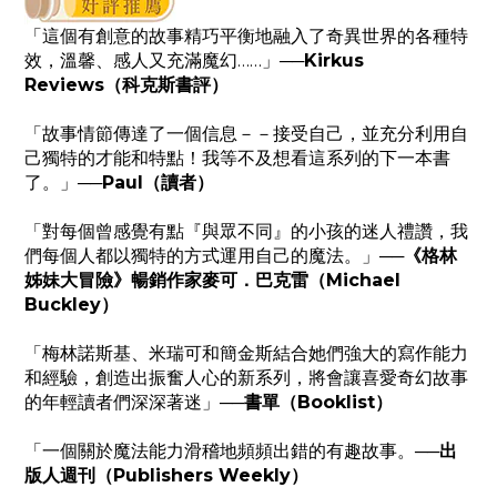
「這個有創意的故事精巧平衡地融入了奇異世界的各種特
效，溫馨、感人又充滿魔幻……」
──Kirkus
Reviews（科克斯書評）
「故事情節傳達了一個信息－－接受自己，並充分利用自
己獨特的才能和特點！我等不及想看這系列的下一本書
了。」
──Paul（讀者）
「對每個曾感覺有點『與眾不同』的小孩的迷人禮讚，我
們每個人都以獨特的方式運用自己的魔法。」
──《格林
姊妹大冒險》暢銷作家麥可．巴克雷（Michael
Buckley）
「梅林諾斯基、米瑞可和簡金斯結合她們強大的寫作能力
和經驗，創造出振奮人心的新系列，將會讓喜愛奇幻故事
的年輕讀者們深深著迷」
──書單（Booklist）
「一個關於魔法能力滑稽地頻頻出錯的有趣故事。
──出
版人週刊（Publishers Weekly）