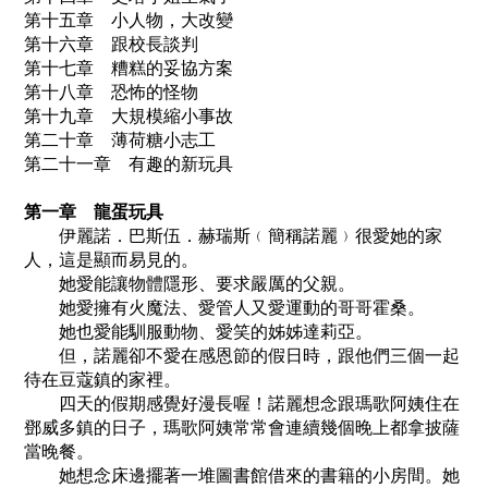
第十五章 小人物，大改變
第十六章 跟校長談判
第十七章 糟糕的妥協方案
第十八章 恐怖的怪物
第十九章 大規模縮小事故
第二十章 薄荷糖小志工
第二十一章 有趣的新玩具
第一章 龍蛋玩具
伊麗諾．巴斯伍．赫瑞斯﹙簡稱諾麗﹚很愛她的家
人，這是顯而易見的。
她愛能讓物體隱形、要求嚴厲的父親。
她愛擁有火魔法、愛管人又愛運動的哥哥霍桑。
她也愛能馴服動物、愛笑的姊姊達莉亞。
但，諾麗卻不愛在感恩節的假日時，跟他們三個一起
待在豆蔻鎮的家裡。
四天的假期感覺好漫長喔！諾麗想念跟瑪歌阿姨住在
鄧威多鎮的日子，瑪歌阿姨常常會連續幾個晚上都拿披薩
當晚餐。
她想念床邊擺著一堆圖書館借來的書籍的小房間。她