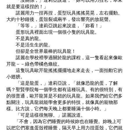
「沒關係，」達莉亞說道，「妳可以用力捏它，本來
就是要這樣捏的！」
諾麗用力一捏再捏，蛋型玩具搖搖晃晃，左右擺動。
大約十秒鐘後，蛋殼裂成兩半，發出響亮的放屁聲。
「等等，」達莉亞跳起來說道，「妳看！」
蛋形玩具裡面出現一個很小隻的玩具龍。
不是真的龍。
不是活生生的龍。
但卻是全世界最棒的玩具龍！
諾麗在學校裡學過關於龍的課程，這一隻看起來像歐
芹龍－－綠色帶橘色條紋。
這隻玩具歐芹龍搖搖擺擺地走來走去，一面拍動它的
小翅膀。
「這是龍蛋，」達莉亞說，「就像恐龍的蛋，了解
嗎？聖賢學院每一個學生都有這種玩具。有的很特別，有
的很普通，歐芹龍算是不錯的玩具龍。如果我們給它們多
點關注，玩具龍就能學會更多的特技，就像真的寵物那
樣。比方說，它們每天晚上都要睡滿十個小時。」
「可是這樣很無聊。」諾麗說道。
「不會，因為它們睡覺的時候妳也在睡覺。妳晚上可
以把它們塞進蛋殼裡睡覺，隔天早上用力捏蛋殼，它們就