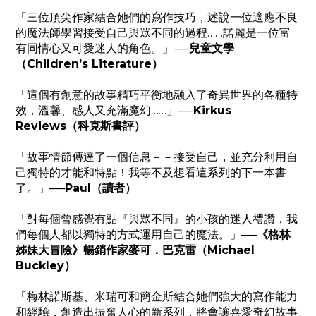
「三位頂尖作家結合她們的寫作技巧，述說一位適應不良
的魔法師學習接受自己與眾不同的過程……諾麗是一位富
有同情心又可愛迷人的角色。」
──兒童文學
（Children’s Literature）
「這個有創意的故事精巧平衡地融入了奇異世界的各種特
效，溫馨、感人又充滿魔幻……」
──Kirkus
Reviews（科克斯書評）
「故事情節傳達了一個信息－－接受自己，並充分利用自
己獨特的才能和特點！我等不及想看這系列的下一本書
了。」
──Paul（讀者）
「對每個曾感覺有點『與眾不同』的小孩的迷人禮讚，我
們每個人都以獨特的方式運用自己的魔法。」
──《格林
姊妹大冒險》暢銷作家麥可．巴克雷（Michael
Buckley）
「梅林諾斯基、米瑞可和簡金斯結合她們強大的寫作能力
和經驗，創造出振奮人心的新系列，將會讓喜愛奇幻故事