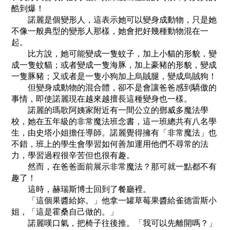
酷到爆！
諾麗是個變形人，這表示她可以變身成動物，只是她
不像一般典型的變形人那樣，她會把好幾種動物混在一
起。
比方說，她可能變成一隻蚊子，加上小貓的形貌，變
成一隻蚊貓；或者變成一隻海豚，加上豪豬的形貌，變成
一隻豚豬；又或者是一隻小狗加上烏賊腿，變成烏賊狗！
但變身成動物的混合體，卻不是會讓爸爸感到驕傲的
事情，即使諾麗現在越來越擅長這種變身也一樣。
諾麗的瑪歌阿姨家附近有一間公立的鄧威多魔法學
校，她在五年級的非常魔法班念書，這一班總共有八名學
生，由史塔小姐擔任導師。諾麗覺得擁有「非常魔法」也
不錯，班上的學生會學習如何善加運用他們不尋常的法
力，學習過程很辛苦但也很有趣。
然而，在爸爸面前展示非常魔法？那可就一點都不有
趣了！
這時，赫瑞斯博士回到了餐廳裡。
「這個果醬給妳。」他拿一罐草莓果醬給雀德雷斯小
姐，「這是霍桑自己做的。」
諾麗嘆口氣，把椅子往後推。「我可以先離開嗎？」