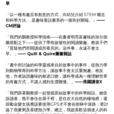
單
「以一種有趣且有創意的方式，向幼兒介紹 STEM 概念
和科學方法……是趣味童話書系的一個良好開端。」
——
CM評論
「我們的鵝教授科學指南——在畫者明亮富趣味的加分插
圖搭配之下——提供了帶有啟發性的閱讀樂趣。教孩子們
『質疑他們所閱讀或所看見的』這件事，永遠不會太
早。」
—— Quill & Quire圖書雜誌
「書中所討論的科學靈感來自於故事中的事件，從熱力學
到動物學再到科學方法，讓故事不會太沉重無趣。相反
地，作者詼諧趣味的敘述口吻，讓科學成為一種理解世界
的有趣方式，不讓人感到生澀難懂。」
——美國讀者X
「我們跟著鵝教授一起發掘原始故事中的科學錯誤。她告
訴讀者，熊不會住在屋子裡，是住在大自然的棲地裡；還
鼓勵金髮女孩應該要使用GPS才不會在樹林中迷路；更討
論了燕麥粥及基礎熱力學。總之，我超喜歡這個迷人的科