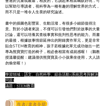
會過於沉重或嚴肅，相反的，它讀起來相當幽默好玩，可
以幫助引導讀者，視科學為一種有趣的理解世界的方式，
而不只是一堆令人生畏的研究論述。
書中的插圖色彩豐富、生動活潑，有很多小細節值得注
意。對於小讀者來說，不僅可以引發他們對於故事的大量
討論，還可以培養其查核事實和批判性思考的能力。而書
的最後，根據故事情節延伸出的附錄實作單元，更是非常
貼合STEM教育的精神，孩子若根據此單元成功做出一把
專為熊寶寶打造的椅子，相必會相當有成就感喔！（鵝教
授溫馨提醒：建議僅供熊寶寶及小小孩乘坐使用，大人請
勿偷坐喔！）
學習領域：
語文、自然科學、綜合活動 (系統思考與解決
問題)
議題：
STEM教育