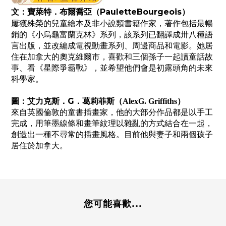
寶萊特．布爾喬亞
（
PauletteBourgeois
）
文：
屢獲殊榮的兒童繪本及非小說類書籍作家，著作包括最暢
銷的《小烏龜富蘭克林》系列，該系列已翻譯成卅八種語
言出版，並改編成電視動畫系列、周邊商品和電影。她居
住在加拿大的奧克維爾市，喜歡和三個孫子一起讀童話故
事、看《星際爭霸戰》，並希望他們會是初露頭角的未來
科學家。
圖：
艾力克斯．G．葛莉菲斯
（
）
AlexG. Griffiths
來自英國倫敦的童書插畫家，他的大部分作品都是以手工
完成，用筆墨線條和畫筆紋理以雜亂的方式結合在一起，
創造出一種不尋常的插畫風格。目前他與妻子和兩個孩子
居住於加拿大。
您可能喜歡...