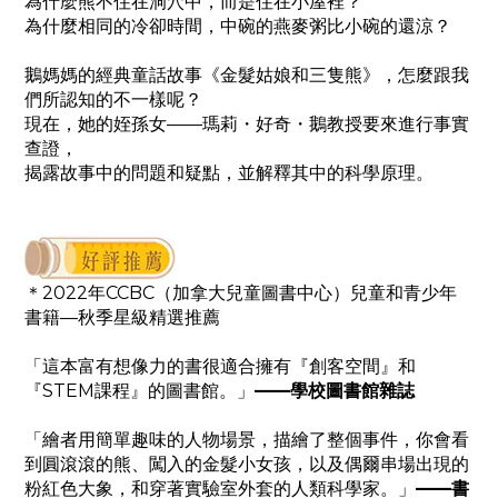
為什麼熊不住在洞穴中，而是住在小屋裡？
為什麼相同的冷卻時間，中碗的燕麥粥比小碗的還涼？
鵝媽媽的經典童話故事《金髮姑娘和三隻熊》，
怎麼跟我
們所認知的不一樣呢？
現在，她的姪孫女——瑪莉・好奇・鵝教授要來進行事實
查證，
揭露故事中的問題和疑點，並解釋其中的科學原理。
＊2022年CCBC（加拿大兒童圖書中心）兒童和青少年
書籍—秋季星級精選推薦
「這本富有想像力的書很適合擁有『創客空間』和
『STEM課程』的圖書館。」
——學校圖書館雜誌
「繪者用簡單趣味的人物場景，描繪了整個事件，你會看
到圓滾滾的熊、闖入的金髮小女孩，以及偶爾串場出現的
粉紅色大象，和穿著實驗室外套的人類科學家。」
——書