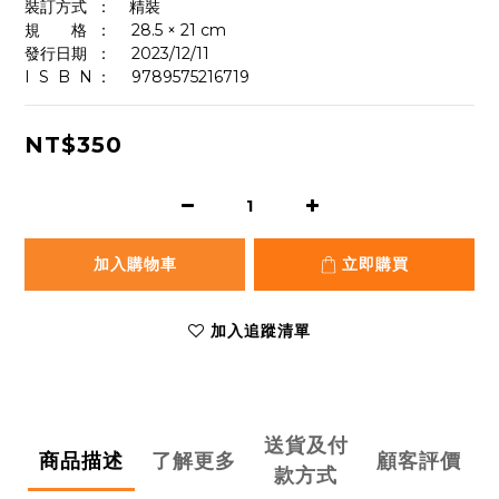
裝訂方式	：    精裝
規　　格	：	28.5 × 21 cm
發行日期	：	2023/12/11
I  S  B  N	：  	9789575216719
NT$350
加入購物車
立即購買
加入追蹤清單
送貨及付
商品描述
了解更多
顧客評價
款方式