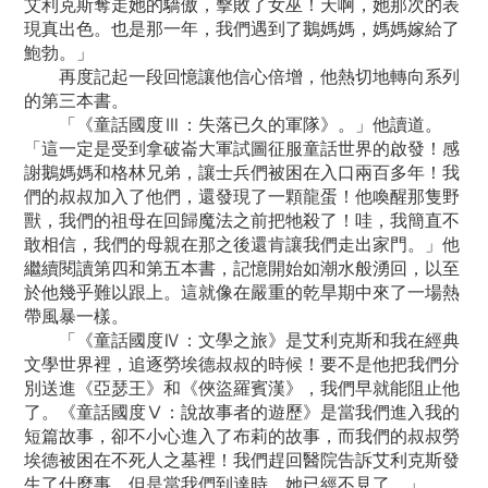
艾利克斯奪走她的驕傲，擊敗了女巫！天啊，她那次的表
現真出色。也是那一年，我們遇到了鵝媽媽，媽媽嫁給了
鮑勃。」
再度記起一段回憶讓他信心倍增，他熱切地轉向系列
的第三本書。
「《童話國度Ⅲ：失落已久的軍隊》。」他讀道。
「這一定是受到拿破崙大軍試圖征服童話世界的啟發！感
謝鵝媽媽和格林兄弟，讓士兵們被困在入口兩百多年！我
們的叔叔加入了他們，還發現了一顆龍蛋！他喚醒那隻野
獸，我們的祖母在回歸魔法之前把牠殺了！哇，我簡直不
敢相信，我們的母親在那之後還肯讓我們走出家門。」他
繼續閱讀第四和第五本書，記憶開始如潮水般湧回，以至
於他幾乎難以跟上。這就像在嚴重的乾旱期中來了一場熱
帶風暴一樣。
「《童話國度Ⅳ：文學之旅》是艾利克斯和我在經典
文學世界裡，追逐勞埃德叔叔的時候！要不是他把我們分
別送進《亞瑟王》和《俠盜羅賓漢》，我們早就能阻止他
了。《童話國度Ⅴ：說故事者的遊歷》是當我們進入我的
短篇故事，卻不小心進入了布莉的故事，而我們的叔叔勞
埃德被困在不死人之墓裡！我們趕回醫院告訴艾利克斯發
生了什麼事，但是當我們到達時，她已經不見了。」