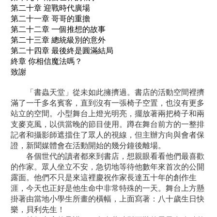
第二十章 迎戰時代廣場
第二十一章 哥哥的重擔
第二十二章 一個推想的故事
第二十三章 總統級別的意外
第二十四章 最後終是圓滿結局
終章 你相信魔法嗎？
致謝
「書蟲天堂」從未如此擁擠過。書店的活動空間裡擠
滿了一千多名賓客，直到沒有一張椅子空置，也沒有更多
站立的空間。小型舞台上燈光明亮，擺放著兩把椅子和兩
支麥克風，以供當晚的節目使用。蹲在舞台前方的一整排
記者和攝影師遮擋住了眾人的視線，但主辦方向與會者保
證，新聞媒體會在活動開始的幾分鐘後離場。
各個世代的讀者都來到書店，想親眼看看他們最喜歡
的作家。眾人坐立不安，急切地等待他數年來首次的公開
露面。他們不只是來這裡慶祝作家長達五十年的創作生
涯，今天也正好是他生命中非常特殊的一天。舞台上方懸
掛著由當地小學生所畫的橫幅，上面寫著：八十歲生日快
樂，貝利先生！