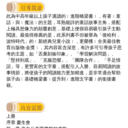
此為中高年級以上孩子適讀的﹝進階橋梁書﹞，有著﹝童
話﹞與﹝魔法﹞的主題，耳熟能詳的童話故事主角，
搭配
上極具想像力的顛覆創意，基礎上便很容易吸引孩子主動
閱讀。最值得推薦的是，此系列書不但被譽為「後哈利．
波特時代」的﹝新經典兒童小說﹞，更榮獲﹝全美最佳教
育出版物‧金獎﹞，其內容富含深意，有許多可引導孩子思
考的主題，
如「丟棄刻板印象」、「學習解決問題」、
「堅持到底」、「克服恐懼」、「團隊合作」、「手足情
誼」等，
更豐富的文字量，搭配引人入勝、容易閱讀的故
事情節，將使孩子的閱讀能力更加精進，
是非常適合幫助
孩子由﹝基礎橋梁書﹞提升到﹝進階文字書﹞的銜接書
籍。
上冊
序章 慶生會