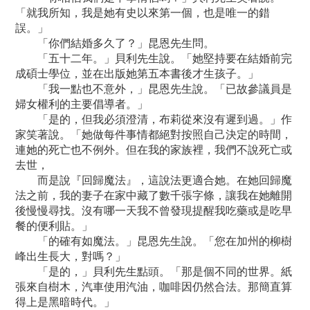
「就我所知，我是她有史以來第一個，也是唯一的錯
誤。」
「你們結婚多久了？」昆恩先生問。
「五十二年。」貝利先生說。「她堅持要在結婚前完
成碩士學位，並在出版她第五本書後才生孩子。」
「我一點也不意外，」昆恩先生說。「已故參議員是
婦女權利的主要倡導者。」
「是的，但我必須澄清，布莉從來沒有遲到過。」作
家笑著說。「她做每件事情都絕對按照自己決定的時間，
連她的死亡也不例外。但在我的家族裡，我們不說死亡或
去世，
而是說『回歸魔法』，這說法更適合她。在她回歸魔
法之前，我的妻子在家中藏了數千張字條，讓我在她離開
後慢慢尋找。沒有哪一天我不曾發現提醒我吃藥或是吃早
餐的便利貼。」
「的確有如魔法。」昆恩先生說。「您在加州的柳樹
峰出生長大，對嗎？」
「是的，」貝利先生點頭。「那是個不同的世界。紙
張來自樹木，汽車使用汽油，咖啡因仍然合法。那簡直算
得上是黑暗時代。」