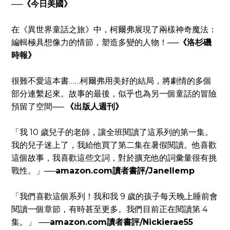
──
《今日美國》
在《異世界童話之旅》中，柯爾弗展現了兩樣神奇魔法：
編輯極具想像力的情節，塑造多變的人物！
──
《洛杉磯
時報》
很難不愛這本書……柯爾弗用美好的結局，將劇情的多個
部分連繫起來。故事的最後，似乎也為另一個童話的冒險
預留了空間
──
《出版人週刊》
「我 10 歲兒子的老師，讓全班閱讀了這系列的第一集。
我的兒子迷上了，我給他買了第二集在暑假閱讀。他喜歡
這個故事，我喜歡這些文詞，對於擴充他的詞彙量很有挑
戰性。」
──
amazon.com讀者書評/Janellemp
「我們喜歡這個系列！我和我 9 歲的孩子每天晚上睡前會
閱讀一個章節，有時甚至更多。我們目前正在閱讀第 4
集。」
──amazon.com讀者書評/Nickierae55