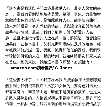
「這本書是我這段時間讀過最激動人心、最令人興奮的書
之一。當我們看到雙胞胎帶著愛、希望、勇氣、力量和智
慧繼續出色的冒險時，是如此鼓舞人心。故事擁有曲折、
讓人大開眼界，令人悸動的情節，以及讓你真正與角色產
生共鳴的情感。最後，我們了解到，與你所愛的人在一
起，並且永遠把你愛的人放在第一位，將讓這一段冒險更
加美好。在整本書中，艾利克斯和康納以及其他角色，經
常教我關於忠誠、愛、勇氣、誠實和信任的課程。我們學
會珍惜與所愛的人在一起的時刻，並始終將朋友和家人放
在首位。總的來說，我給這本書 5 顆星：必須擁有！」
──amazon.com讀者書評/ G. Jones
「這些書太棒了！！！我正在為我 8 歲的孩子大聲朗讀這
個系列，我們很喜歡它！男孩和女孩的主要角色對男女生
都有吸引力，而童話主題，即使不是所有的孩子，也是大
多數人都熟悉的。人物發展和故事都非常精采，很多冒險
情節，一點點神秘，隨著書籍的進展而編織的小愛情故事