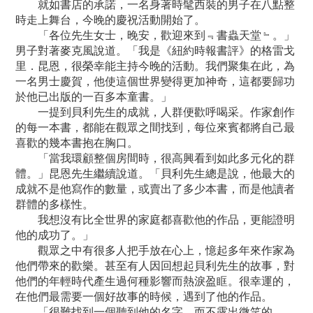
就如書店的承諾，一名身著時髦西裝的男子在八點整
時走上舞台，今晚的慶祝活動開始了。
「各位先生女士，晚安，歡迎來到﹃書蟲天堂﹄。」
男子對著麥克風說道。「我是《紐約時報書評》的格雷戈
里．昆恩，很榮幸能主持今晚的活動。我們聚集在此，為
一名男士慶賀，他使這個世界變得更加神奇，這都要歸功
於他已出版的一百多本童書。」
一提到貝利先生的成就，人群便歡呼喝采。作家創作
的每一本書，都能在觀眾之間找到，每位來賓都將自己最
喜歡的幾本書抱在胸口。
「當我環顧整個房間時，很高興看到如此多元化的群
體。」昆恩先生繼續說道。「貝利先生總是說，他最大的
成就不是他寫作的數量，或賣出了多少本書，而是他讀者
群體的多樣性。
我想沒有比全世界的家庭都喜歡他的作品，更能證明
他的成功了。」
觀眾之中有很多人把手放在心上，憶起多年來作家為
他們帶來的歡樂。甚至有人因回想起貝利先生的故事，對
他們的年輕時代產生過何種影響而熱淚盈眶。很幸運的，
在他們最需要一個好故事的時候，遇到了他的作品。
「很難找到一個聽到他的名字，而不露出微笑的