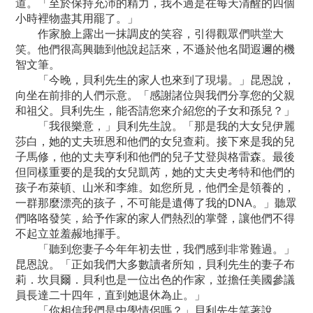
道。「至於保持充沛的精力，我不過是在每天清醒的四個
小時裡物盡其用罷了。」
作家臉上露出一抹調皮的笑容，引得觀眾們哄堂大
笑。他們很高興聽到他說起話來，不遜於他名聞遐邇的機
智文筆。
「今晚，貝利先生的家人也來到了現場。」昆恩說，
向坐在前排的人們示意。「感謝諸位與我們分享您的父親
和祖父。貝利先生，能否請您來介紹您的子女和孫兒？」
「我很樂意，」貝利先生說。「那是我的大女兒伊麗
莎白，她的丈夫班恩和他們的女兒查莉。接下來是我的兒
子馬修，他的丈夫亨利和他們的兒子艾登與格雷森。最後
但同樣重要的是我的女兒凱芮，她的丈夫史考特和他們的
孩子布萊頓、山米和李維。如您所見，他們全是領養的，
一群那麼漂亮的孩子，不可能是遺傳了我的DNA。」聽眾
們咯咯發笑，給予作家的家人們熱烈的掌聲，讓他們不得
不起立並羞赧地揮手。
「聽到您妻子今年年初去世，我們感到非常難過。」
昆恩說。「正如我們大多數讀者所知，貝利先生的妻子布
莉．坎貝爾．貝利也是一位出色的作家，並擔任美國參議
員長達二十四年，直到她退休為止。」
「你相信我們是中學情侶嗎？」貝利先生笑著說。