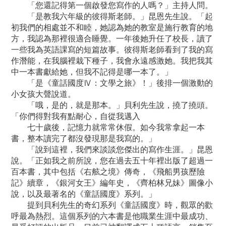
「您還記得第一個啟發您寫作的人嗎？」主持人問。
「是教我六年級的彼得斯老師。」昆恩先生說。「起
初我們的相處並不和睦，她認為她的教室是施行教育的地
方，我認為那裡很適合睡覺。一年後她升任了校長，讀了
一些我為英語課寫的短篇故事。彼得斯老師看到了我的寫
作潛能，在我腦裡栽下種子，我會永遠感激她。我把我其
中一本書獻給她，但我不記得是哪一本了。」
「是《童話國度Ⅳ：文學之旅》！」後排一個激動的
小女孩大聲說道。
「哦，是的，就是那本。」貝利先生說，撓了撓頭。
「你們得對我有點耐心，自從我邁入
七十歲後，記憶力就常常休假。如今我常拿起一本
書，整本讀完了都沒發現那是我寫的。」
「說到這裡，我們來談談您傑出的寫作生涯。」昆恩
說。「正如我之前所說，您在過去五十年裡出版了超過一
百本書，其中包括《右舷之境》傳奇，《飛船男孩歷險
記》續章，《銀河女王》編年史，《齊柏林兄妹》圖像小
說，以及最著名的《童話國度》系列。」
提到貝利先生的奇幻系列《童話國度》時，觀眾的歡
呼最為熱烈。這個系列的六本書是他職業生涯中最成功、