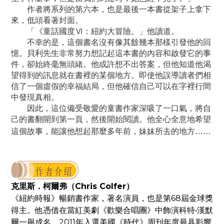
作者將系列的第六本，也是最後一本書從架子上拿下
來，低頭看著封面。
「《童話國度Ⅵ：紐約大冒險。」他讀道。
不幸的是，這個書名沒有像其餘幾本那樣引發他的回
憶。貝利先生非常努力想記起這本書的內容和啟發它的事
件，卻始終毫無頭緒。他或許想不出答案，但他知道他渴
望得到的訊息就在書裡的某個地方。即使他誤導讀者們相
信了一個虛假的幸福結局，但他確信自己可以在字裡行間
中發現真相。
因此，這位備受敬愛的童書作家深吸了一口氣，將自
己的書翻開到第一頁，然後開始閱讀。他全心全意地希望
這個故事，能讓他想起那麼多年前，妹妹所去的地方……
克里斯．柯爾弗（Chris Colfer）
《紐約時報》暢銷書作家，著名演員，也是第68屆金球獎
得主。他憑借在當紅美劇《歡樂合唱團》中飾演科特•漢默
爾一舉成名，2011年入選美國《時代》周刊年度最具影響