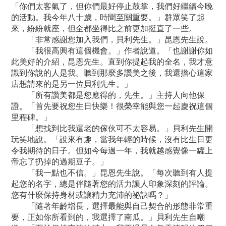
「你們太客氣了，但你們最好停止鼓掌，我們好繼續今晚
的活動。我今年八十歲，時間至關重要。」群眾笑了起
來，紛紛就座，但全都坐得比之前更加挺直了一些。
「非常感謝您加入我們，貝利先生。」昆恩先生說。
「我很高興有這個機會。」作者說道。「也謝謝你如
此美好的介紹，昆恩先生。直到你提起我的全名，我才意
識到你說的人是我。聽到那麼多讚美之後，我還擔心這家
店想請來的是另一位貝利先生。」
「所有讚美都是您應得的，先生。」主持人向他保
證。「首先要祝您生日快樂！很榮幸能與您一起慶祝這個
里程碑。」
「想找到比我還老的傢伙可不太容易。」貝利先生開
玩笑地說。「說來有趣，當我年輕的時候，沒有比生日更
令我期待的日子。但如今每過一年，我就越感覺像一罐上
帝忘了扔掉的過期豆子。」
「我一點也不信。」昆恩先生說。「每次聽到有人提
起您的名字，總是伴隨著您的活力讓人印象深刻的評論。
您有什麼保持身材或讓精力充沛的祕訣嗎？」
「隨著年齡增長，選擇最能與自己契合的形態非常重
要，正如你所看到的，我選擇了南瓜。」貝利先生自嘲