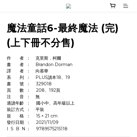
魔法童話6-最終魔法 (完)
(上下冊不分售)
作　　者	：    克里斯．柯爾
畫　　者	：    Brandon Dorman
譯　　者	：    向慕華
系　　列	：    PLUS讀本18、19
書　　號	：	329018
頁　　數	：	208、192頁
注　　音	：    無
適讀年齡	：	國小中、高年級以上
裝訂方式	：    平裝
規　　格	：	15 × 21 cm
發行日期	：	2021/11/09
I  S  B  N	：  	9789575215118