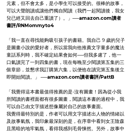
元素，但不會太多，是小學生可以接受的。很棒的故事，
可以大聲朗讀或讓他們獨自閱讀（我們一起閱讀後，我女
兒已經又回去自己重讀了）。」
──amazon.com讀者
書評/RNMommyto4
「我一直在尋找能夠吸引孩子的書籍。我自己 9 歲的兒子
是圖畫小說的愛好者，所以當我向他推薦文字量多的魔法
童話系列時，我不確定結果會如何──但我多慮了，他一
口氣讀完了一到四集的書，現在每晚至少閱讀第五集的三
個章節，並懇求我訂購第六集，以便他在讀完第五集後立
即開始閱讀。」
──amazon.com讀者書評/PattB
「我覺得這本書最值得推薦的是-沒有圖畫！因為從小我
所閱讀的書裡面都有很多圖畫，閱讀這本書的過程中，我
可以自己由文字描述想像屬於自己的故事畫面。
我覺得最特別的是，作者可以用文字描述出人物的情緒以
及故事氣氛，我印象最深刻的是，在序章中看到女王陰森
且黑暗的地牢氣氛，看得我感到毛骨悚然。另外，故事中