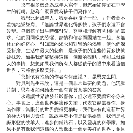
「您有很多機會為成年人寫作，但您始終停留在中學
生的範疇。您為什麼喜愛為孩子們寫作？」
「我想比起成年人，我更喜歡孩子一些。」作者毫不
羞愧地聳聳肩。「無論世界進化得多快，孩子們永遠不會
改變。每個孩子出生時都對愛、尊重和理解有著相同的需
求。他們因同樣的恐懼、熱情和信念而團結在一起。永無
休止的好奇心、對知識的渴求和對冒險的渴望，使他們深
受折磨。生活中最大的悲劇，是孩子們的這些特質多快就
被抹殺。如果我們能堅持這樣一個新的觀點，就能成就偉
大的事情。想想如果我們所有人都從孩子的眼中來看這個
世界，它將會多麼美好。」
「您對懷有抱負的作者有何建議？」昆恩先生問。
對貝利先生來說，這是一個非常重要的問題。他沉默
片刻，思考著如何給出一個有實質意義的答案。
「永遠讓世界啟發並影響你，但永遠不要讓它令你灰
心。事實上，這個世界越讓你失望，代表它越需要你。身
為作家，當眼前的世界變得更糟時，我們擁有創造新世界
的極大特權與責任。說故事者不僅是提供娛樂，我們是意
識形態的牧羊人，進步的鋪路石，以及靈魂的科學家。如
果不是有像我們這樣的人想像出一個更美好的世界，並且