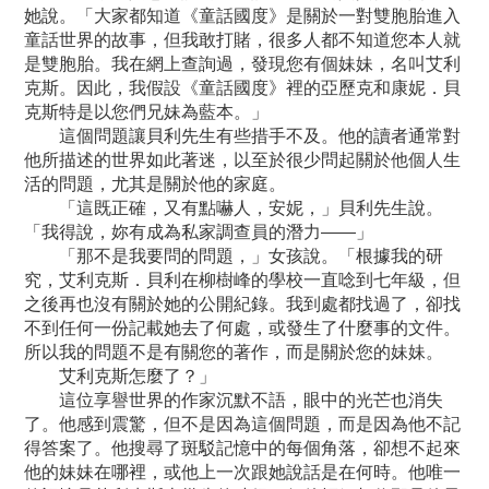
她說。「大家都知道《童話國度》是關於一對雙胞胎進入
童話世界的故事，但我敢打賭，很多人都不知道您本人就
是雙胞胎。我在網上查詢過，發現您有個妹妹，名叫艾利
克斯。因此，我假設《童話國度》裡的亞歷克和康妮．貝
克斯特是以您們兄妹為藍本。」
這個問題讓貝利先生有些措手不及。他的讀者通常對
他所描述的世界如此著迷，以至於很少問起關於他個人生
活的問題，尤其是關於他的家庭。
「這既正確，又有點嚇人，安妮，」貝利先生說。
「我得說，妳有成為私家調查員的潛力——」
「那不是我要問的問題，」女孩說。「根據我的研
究，艾利克斯．貝利在柳樹峰的學校一直唸到七年級，但
之後再也沒有關於她的公開紀錄。我到處都找過了，卻找
不到任何一份記載她去了何處，或發生了什麼事的文件。
所以我的問題不是有關您的著作，而是關於您的妹妹。
艾利克斯怎麼了？」
這位享譽世界的作家沉默不語，眼中的光芒也消失
了。他感到震驚，但不是因為這個問題，而是因為他不記
得答案了。他搜尋了斑駁記憶中的每個角落，卻想不起來
他的妹妹在哪裡，或他上一次跟她說話是在何時。他唯一