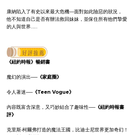
康納陷入了有史以來最大危機—
面對如此險惡的狀況，
他不知道自己是否有辦法救回妹妹，
並保住所有他們摯愛
的人與世界……
《紐約時報》暢銷書
魔幻的演出
──
《家庭圈》
令人著迷
──
《Teen Vogue》
內容既富含深意，又巧妙結合了趣味性
──
《紐約時報書
評》
克里斯‧柯爾弗打造的魔法王國，比迪士尼世界更加奇幻！