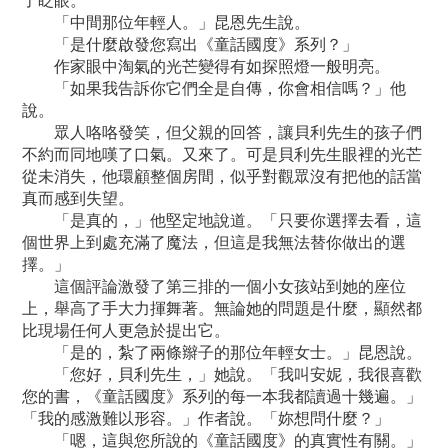
了眨眼。
「中間那位年輕人。」昆恩先生說。
「是什麼啟發您寫出《童話國度》系列？」
作家眼中淘氣的光芒變得有如探照燈一般明亮。
「如果我告訴你它們全是自傳，你會相信嗎？」他
說。
眾人咯咯發笑，但父親的回答，讓貝利先生的孩子們
不約而同地嘆了口氣。又來了。可是貝利先生眼裡的光芒
從未消失，他環顧整個房間，似乎對觀眾沒有把他的話當
真而感到失望。
「是真的，」他堅定地說道。「只要你選擇去看，這
個世界上到處充滿了魔法，但這是我無法替你做出的選
擇。」
這個評論激發了第三排的一個小女孩站到她的座位
上，舉高了手大力揮舞著。無論她的問題是什麼，顯然都
比現場任何人更急於提出它。
「是的，紮了兩條辮子的那位年輕女士。」昆恩說。
「您好，貝利先生，」她說。「我叫安妮，我很喜歡
您的書，《童話國度》系列的每一本我都讀過十幾遍。」
「我的感激難以形容。」作者說。「妳想問什麼？」
「嗯，這與您所說的《童話國度》的真實性有關。」