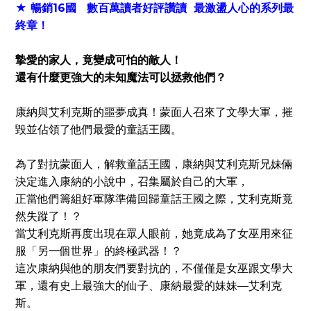
★ 暢銷16國 數百萬讀者好評讚讀 最激盪人心的系列最
終章！
摯愛的家人，竟變成可怕的敵人！
還有什麼更強大的未知魔法可以拯救他們？
康納與艾利克斯的噩夢成真！
蒙面人召來了文學大軍，摧
毀並佔領了他們最愛的童話王國。
為了對抗蒙面人，解救童話王國，
康納與艾利克斯兄妹倆
決定進入康納的小說中，
召集屬於自己的大軍，
正當他們籌組好軍隊準備回歸童話王國之際，
艾利克斯竟
然失蹤了！？
當艾利克斯再度出現在眾人眼前，
她竟成為了女巫用來征
服「另一個世界」的終極武器！？
這次康納與他的朋友們要對抗的，
不僅僅是女巫跟文學大
軍，
還有史上最強大的仙子、康納最愛的妹妹—艾利克
斯。