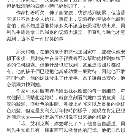
但是我清醒的四個小時已經到頭了。」
作家打著呵欠，伸了個懶腰，彷彿感到疲累，但這番
表演並不是太令人信服。事實上，記憶裡的空缺令他感到
害怕，他不知道還能持續多久不讓這份恐懼顯現出來。貝
利先生總是拿自己減退的記憶力說笑，但直到今晚他才意
識到，這不是一件好笑的事。
那天稍晚，在他的孩子們將他送回家中，並確保他安
頓下來後，貝利先生在屋子裡搜尋可以幫助他找到妹妹下
落的任何線索。但他什麼也沒找到，甚至連張照片都沒
有。他的孩子們已經把他當成幼童一般對待，因此他不敢
詢問他們，他的妹妹發生了什麼事。為了讓自己安心，他
必須獨力找到她。
作家可以在腦海裡描繪出妹妹臉部的每一個細節，每
次他閉上眼睛想起她時，就會立刻看到她白皙的皮膚、紅
潤的臉頰、淡藍色的眼睛、鼻樑上的雀斑以及長長的金紅
色頭髮。但這是艾利克斯年輕時的樣子，她現在肯定已經
是個老太太——那麼為何他想像不出來她的樣貌？
「哦，艾利克斯，妳去哪兒了？」他自言自語道。貝
利先生知道只有一樣東西可以激發他的記憶。他把自己鎖