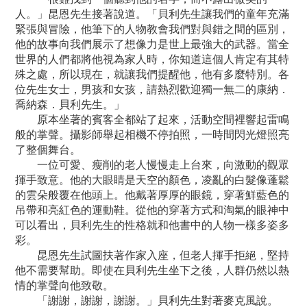
人。」昆恩先生接著說道。「貝利先生讓我們的童年充滿
緊張與冒險，他筆下的人物教會我們對與錯之間的區別，
他的故事向我們展示了想像力是世上最強大的武器。當全
世界的人們都將他視為家人時，你知道這個人肯定有其特
殊之處，所以現在，就讓我們提醒他，他有多麼特別。各
位先生女士，男孩和女孩，請熱烈歡迎獨一無二的康納．
喬納森．貝利先生。」
原本坐著的賓客全都站了起來，活動空間裡響起雷鳴
般的掌聲。攝影師舉起相機不停拍照，一時間閃光燈照亮
了整個舞台。
一位可愛、瘦削的老人慢慢走上台來，向激動的觀眾
揮手致意。他的大眼睛是天空的顏色，凌亂的白髮像蓬鬆
的雲朵般覆在他頭上。他戴著厚厚的眼鏡，穿著鮮藍色的
吊帶和亮紅色的運動鞋。從他的穿著方式和淘氣的眼神中
可以看出，貝利先生的性格就和他書中的人物一樣多姿多
彩。
昆恩先生試圖扶著作家入座，但老人揮手拒絕，堅持
他不需要幫助。即使在貝利先生坐下之後，人群仍然以熱
情的掌聲向他致敬。
「謝謝，謝謝，謝謝。」貝利先生對著麥克風說。