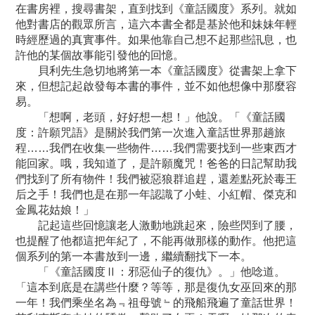
在書房裡，搜尋書架，直到找到《童話國度》系列。就如
他對書店的觀眾所言，這六本書全都是基於他和妹妹年輕
時經歷過的真實事件。如果他靠自己想不起那些訊息，也
許他的某個故事能引發他的回憶。
貝利先生急切地將第一本《童話國度》從書架上拿下
來，但想記起啟發每本書的事件，並不如他想像中那麼容
易。
「想啊，老頭，好好想一想！」他說。「《童話國
度：許願咒語》是關於我們第一次進入童話世界那趟旅
程……我們在收集一些物件……我們需要找到一些東西才
能回家。哦，我知道了，是許願魔咒！爸爸的日記幫助我
們找到了所有物件！我們被惡狼群追趕，還差點死於毒王
后之手！我們也是在那一年認識了小蛙、小紅帽、傑克和
金鳳花姑娘！」
記起這些回憶讓老人激動地跳起來，險些閃到了腰，
也提醒了他都這把年紀了，不能再做那樣的動作。他把這
個系列的第一本書放到一邊，繼續翻找下一本。
「《童話國度Ⅱ：邪惡仙子的復仇》。」他唸道。
「這本到底是在講些什麼？等等，那是復仇女巫回來的那
一年！我們乘坐名為﹃祖母號﹄的飛船飛遍了童話世界！