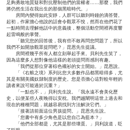
足夠勇敢地質疑和對抗壓制他們的當權者……那麼，我們
將仍然生活在我出生的那個黑暗時代。」
房間內變得如此安靜，人群可以聽到時鐘的滴答聲。
起初，作家擔心他說的話會令觀眾不悅，然而在他們花了
一點時間去理解他話中的意義後，整個活動空間裡再度響
起雷鳴般的掌聲。
「聽完您的回答後，我有些不敢再問您問題了，所以
我們不如開放觀眾提問吧？」昆恩先生提議。
房間裡幾乎所有人都立刻舉起手來。貝利先生笑了，
因為這麼多人想對像他這樣的老頭提問而感到有趣。
「我們從那位穿著棕色襯衫的女士開始。」昆恩說。
「《右舷之境》系列比您大多數作品都黑暗得多，尤
其是有關美國奴隸制度的歷史。您是否擔心這對較年輕的
讀者來說可能過於沉重？」
「一點也不，」貝利先生說。「我永遠不會美化歷
史，以便某些人夜晚得以安枕。我們越闡明這世上過去和
現在的種種問題，就越容易找到方法解決它們。」
「接著請前面這位男孩提問。」昆恩先生說。
「您書中有多少角色是以您自己為藍本？」
「他們全部都是，尤其是那些壞蛋。」貝利說道，眨