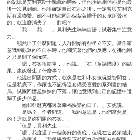
的記憶是艾利克斯十幾歲的時候，但他拒絕相信那是他最
後一次見到她。他很確定自己在那之後，一定曾與艾利克
斯有過聯繫。她不可能如同那個紮著辮子的女孩所聲稱
的，就這麼消失了……對吧？
「我……我……」貝利先生喃喃自語，試著集中注意
力。
顯然出了什麼問題，人群開始有些坐立不安。當作家
意識到觀眾的不自在時，他嘲笑著他們的反應，彷彿他剛
才只是開了個玩笑。
「嗯，答案很簡單，」他說。「在《童話國度》的結
尾，康妮發生了什麼事？」
他說出問題的方式，就像是在和小女孩玩益智問答，
但是私底下，作家也不記得這套備受喜愛的系列書的結
局。試圖回憶起妹妹的下落，讓他意識到自己的記憶中遺
漏了多少信息。
「她和亞歷克都過著幸福快樂的日子。」安妮說。
「是嗎？」作者問道。「我的意思是，他們當然是
的！這就是妳問題的答案。」
「但是，貝利先生——」
「嗯，我度過了一個美好的夜晚，但現在它必須結束
了。」作家道。「我很樂意留下並回答你們所有的問題，