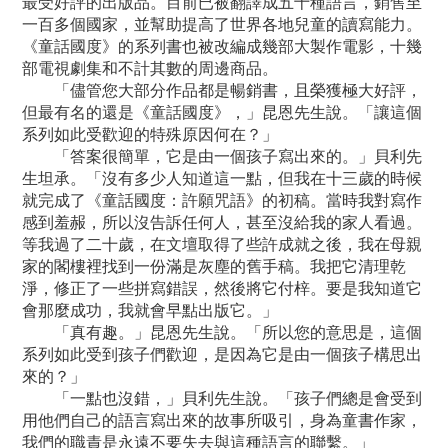
最受好評的出版品。目前已被翻譯成五十種語言，銷售至
一百多個國家，並幫助提高了世界各地兒童的讀寫能力。
《童話國度》的系列書也被改編成幾部大製作電影，十幾
部電視劇集和不計其數的周邊商品。
「儘管您大部分作品都是暢銷書，且榮獲極大好評，
但最有名的還是《童話國度》，」昆恩先生說。「讓這個
系列如此受歡迎的特殊原因何在？」
「答案很簡單，它是由一個孩子寫出來的。」貝利先
生坦承。「沒有多少人知道這一點，但我在十三歲的時候
就完成了《童話國度：許願咒語》的初稿。當時我對寫作
感到羞赧，所以沒告訴任何人，甚至沒給我的家人看過。
等我過了二十歲，在文壇取得了些許成就之後，我在母親
家的閣樓裡找到一份滿是灰塵的舊手稿。我把它清理乾
淨，修正了一些拼寫錯誤，然後將它付梓。要是我知道它
會那麼成功，我就會早點出版它。」
「真有趣。」昆恩先生說。「所以您的意思是，這個
系列如此受到孩子們歡迎，是因為它是由一個孩子構思出
來的？」
「一點也沒錯，」貝利先生說。「孩子們總是會受到
用他們自己的語言寫出來的故事所吸引，身為童書作家，
我們的職責是永遠不要失去與這種語言的聯繫。」