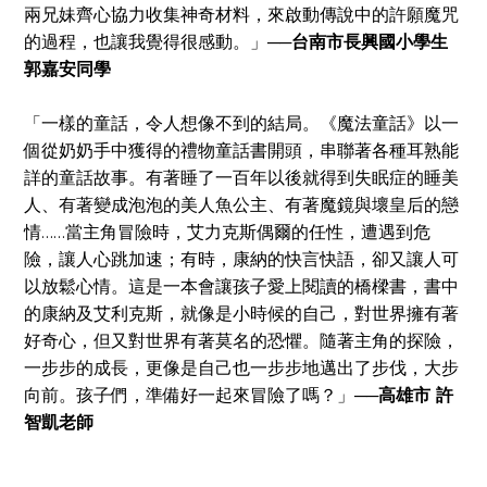
兩兄妹齊心協力收集神奇材料，來啟動傳說中的許願魔咒
的過程，也讓我覺得很感動。」
──台南市長興國小學生
郭嘉安同學
「一樣的童話，令人想像不到的結局。《魔法童話》以一
個從奶奶手中獲得的禮物童話書開頭，串聯著各種耳熟能
詳的童話故事。有著睡了一百年以後就得到失眠症的睡美
人、有著變成泡泡的美人魚公主、有著魔鏡與壞皇后的戀
情……當主角冒險時，艾力克斯偶爾的任性，遭遇到危
險，讓人心跳加速；有時，康納的快言快語，卻又讓人可
以放鬆心情。這是一本會讓孩子愛上閱讀的橋樑書，書中
的康納及艾利克斯，就像是小時候的自己，對世界擁有著
好奇心，但又對世界有著莫名的恐懼。隨著主角的探險，
一步步的成長，更像是自己也一步步地邁出了步伐，大步
向前。孩子們，準備好一起來冒險了嗎？」
──高雄市 許
智凱老師