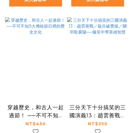
穿越歷史，和古人一起
三分天下十分搞笑的三
過節！ ──不可不知9
國演義13：趙雲善戰／
大傳統節日裡的歷史文
疑兵破曹操／關羽取襄
NT$450
NT$350
化
陽──爆笑中學英雄智