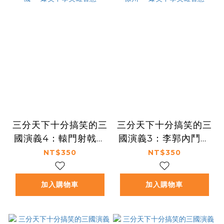
三分天下十分搞笑的三
三分天下十分搞笑的三
國演義4：轅門射戟／
國演義3：李郭內鬥／
袁術稱帝／小沛危機
曹操救駕／張飛失徐州
NT$350
NT$350
──爆笑中學英雄智慧
──爆笑中學英雄智慧
加入購物車
加入購物車