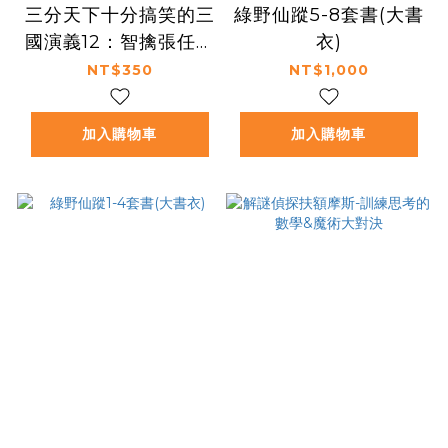
三分天下十分搞笑的三
綠野仙蹤5-8套書(大書
國演義12：智擒張任／
衣)
劉備得馬超／曹操平漢
NT$350
NT$1,000
中──爆笑中學英雄智
慧
加入購物車
加入購物車