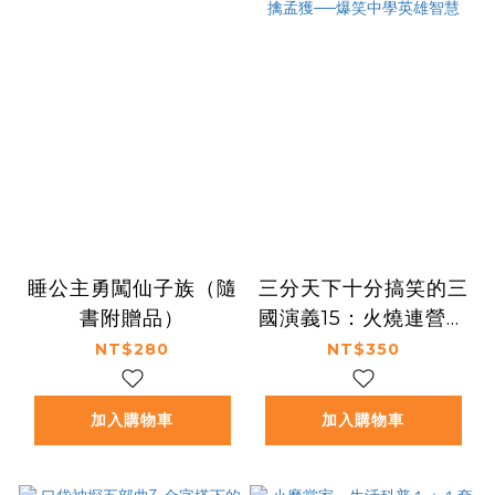
睡公主勇闖仙子族（隨
三分天下十分搞笑的三
書附贈品）
國演義15：火燒連營／
白帝城託孤／七擒孟獲
NT$280
NT$350
──爆笑中學英雄智慧
加入購物車
加入購物車