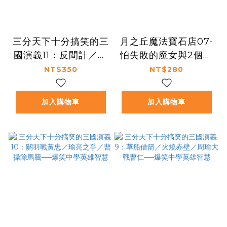
三分天下十分搞笑的三
月之丘魔法寶石店07-
國演義11：反間計／截
怕失敗的魔女與2個護
江救阿斗／孫權戰曹操
身符
NT$350
NT$280
──爆笑中學英雄智慧
加入購物車
加入購物車