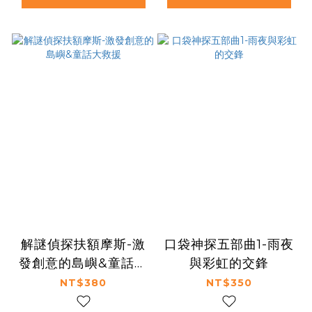
解謎偵探扶額摩斯-激
口袋神探五部曲1-雨夜
發創意的島嶼&童話大
與彩虹的交鋒
救援
NT$380
NT$350