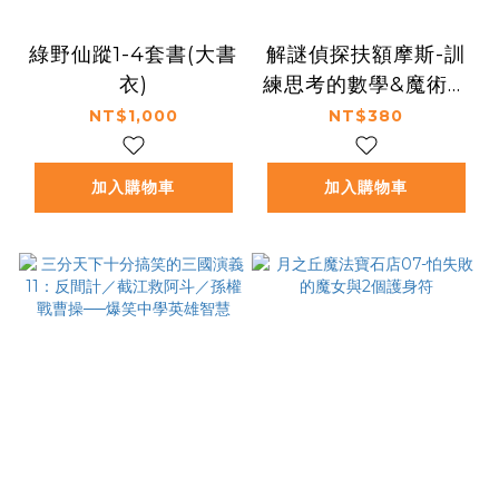
綠野仙蹤1-4套書(大書
解謎偵探扶額摩斯-訓
衣)
練思考的數學&魔術大
對決
NT$1,000
NT$380
加入購物車
加入購物車