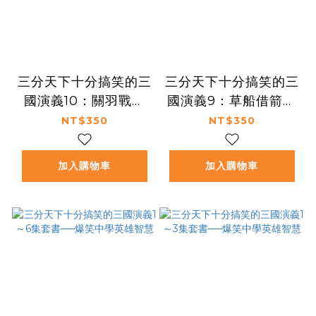
三分天下十分搞笑的三
三分天下十分搞笑的三
國演義10：關羽戰黃
國演義9：草船借箭／
忠／瑜亮之爭／曹操除
火燒赤壁／周瑜大戰曹
NT$350
NT$350
馬騰──爆笑中學英雄
仁──爆笑中學英雄智
智慧
慧
加入購物車
加入購物車