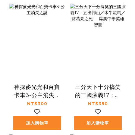
神探麥光光和百寶
三分天下十分搞笑
卡車3-公主消失之
的三國演義17：五
謎
出祁山／木牛流馬
NT$300
NT$350
／諸葛亮之死──爆
笑中學英雄智慧
加入購物車
加入購物車